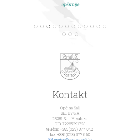
opširnije
Kontakt
Općina Sali
Sali II 74/A
23281 Sali, Hrvatska
OIB: 72285291723
telefon: +385(023) 377 042
fax: +385(023) 377 560
opcina@opcina-sali.hr