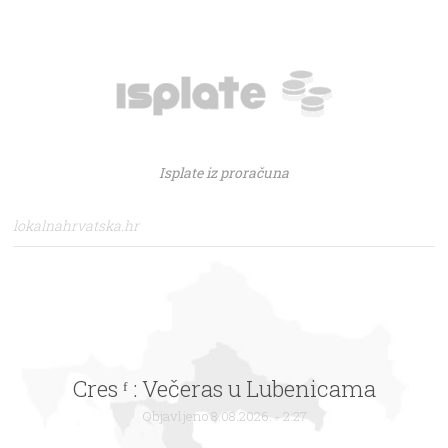
Isplate iz proračuna
lokalnahrvatska.hr
Cres ᶠ : Večeras u Lubenicama
Objavljeno 8.08.2026. - 2:27