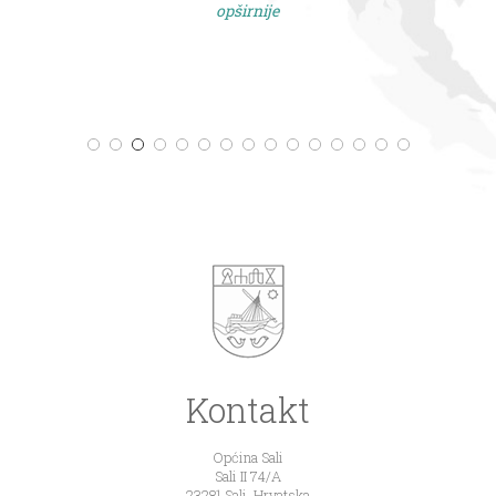
opširnije
Kontakt
Općina Sali
Sali II 74/A
23281 Sali, Hrvatska