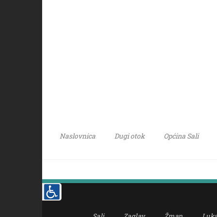
Naslovnica
Dugi otok
Općina Sali
Sali
Zaglav
Žman
Luk