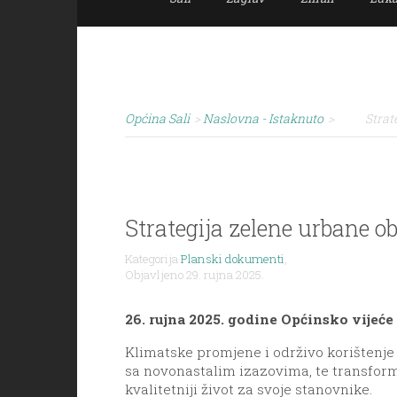
Općina Sali
>
Naslovna - Istaknuto
>
Strat
Strategija zelene urbane o
Kategorija
Planski dokumenti
,
Objavljeno 29. rujna 2025.
26. rujna 2025. godine Općinsko vijeće
Klimatske promjene i održivo korištenje 
sa novonastalim izazovima, te transforma
kvalitetniji život za svoje stanovnike.