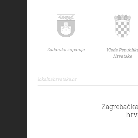
Zadarska županija
Vlada Republik
Hrvatske
lokalnahrvatska.hr
Zagrebačka 
hrv