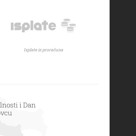
Isplate iz proračuna
lnosti i Dan
ovcu