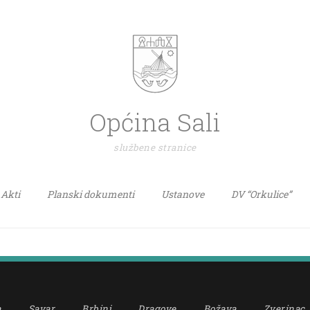
Općina Sali
službene stranice
Akti
Planski dokumenti
Ustanove
DV “Orkulice”
a
Savar
Brbinj
Dragove
Božava
Zverinac