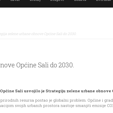
egija zelene urbane obnove Općine Sali do 2030.
bnove Općine Sali do 2030.
 Općine Sali usvojilo je Strategiju zelene urbane obnove 
prirodnih resursa postao je globalni problem. Općine i grad
cijom svojih urbanih prostora nastoje smanjiti emisije CO2,