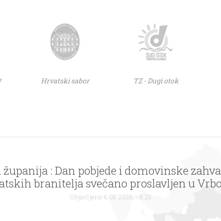
e
Hrvatski sabor
TZ - Dugi otok
županija : Dan pobjede i domovinske zahva
atskih branitelja svečano proslavljen u Vrb
Objavljeno 6.08.2026. - 8:23