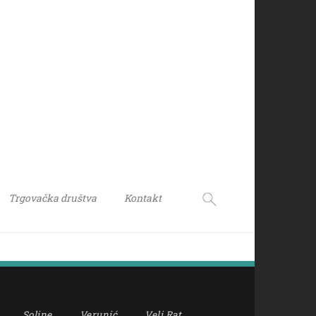
Trgovačka društva
Kontakt
Soline
Verunić
Veli Rat