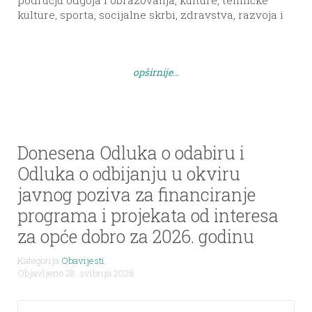
području odgoja i obrazovanja, kulture, tehničke
kulture, sporta, socijalne skrbi, zdravstva, razvoja i
demokratizacije društva i razvoja mjesne
samouprave, na području Općine Sali, koji će se
sufinancirati iz Proračuna Općine Sali u 2026. godini.
opširnije...
Sva pitanja vezana uz Javni poziv mogu se […]
Donesena Odluka o odabiru i
Odluka o odbijanju u okviru
javnog poziva za financiranje
programa i projekata od interesa
za opće dobro za 2026. godinu
Kategorija
Obavijesti
,
Objavljeno 28. svibnja 2026.