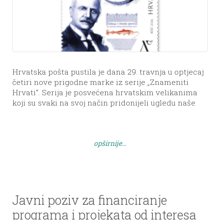
Hrvatska pošta pustila je dana 29. travnja u optjecaj
četiri nove prigodne marke iz serije „Znameniti
Hrvati“. Serija je posvećena hrvatskim velikanima
koji su svaki na svoj način pridonijeli ugledu naše
zemlje i odsad sadrži i poštansku marku s likom i
imenom Petra Lorinija. Autorica marke je
dizajnerica Sabina Rešić iz Zagreba, a autor teksta
opširnije...
[…]
Javni poziv za financiranje
programa i projekata od interesa