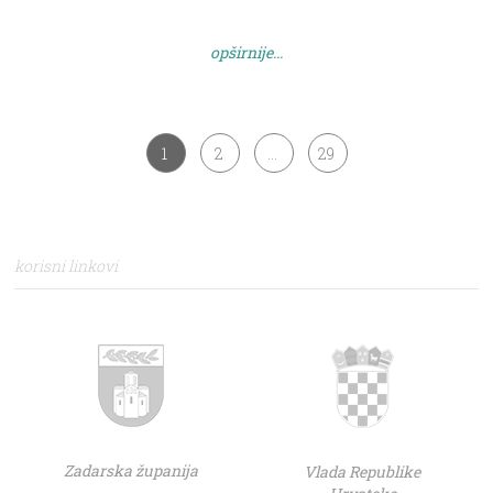
samouprave, na području Općine Sali, koji će se
sufinancirati iz Proračuna Općine Sali u 2026. godini.
opširnije...
Rok za dostavu prijave je do 20.4.2026. godine. […]
1
2
…
29
korisni linkovi
Zadarska županija
Vlada Republike