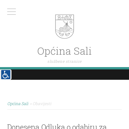
Općina Sali
službene stranice
Općina Sali
>
Obavijesti
Donesena Odluka o odabiru za