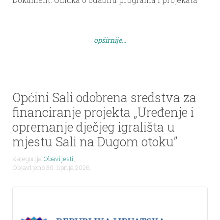
od interesa za opće dobro za 2026. godinu –
ponovljeni natječaj
opširnije...
Općini Sali odobrena sredstva za
financiranje projekta „Uređenje i
opremanje dječjeg igrališta u
mjestu Sali na Dugom otoku”
Kategorija
Obavijesti
,
Objavljeno 30. lipnja 2026.