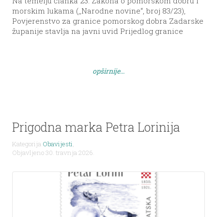
Na temelju članka 23. Zakona o pomorskom dobru i
morskim lukama (,,Narodne novine“, broj 83/23),
Povjerenstvo za granice pomorskog dobra Zadarske
županije stavlja na javni uvid Prijedlog granice
pomorskog dobra na dijelu k.o. Žman kat. čest. 8766 i
6393 – OPG Nives Morović. Javni uvid u prijedlog
granice pomorskog dobra traje od 5.5.2026. do
opširnije...
5.6.2026. […]
Prigodna marka Petra Lorinija
Kategorija
Obavijesti
,
Objavljeno 30. travnja 2026.