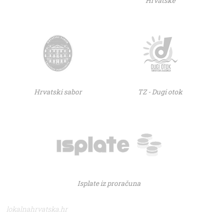
Hrvatske
Hrvatski sabor
TZ - Dugi otok
Isplate iz proračuna
lokalnahrvatska.hr