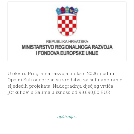
U okviru Programa razvoja otoka u 2026. godini
Općini Sali odobrena su sredstva za sufinanciranje
sljedećih projekata: Nadogradnja dječjeg vrtića
„Orkulice” u Salima u iznosu od 99.690,00 EUR
Sanacija i uređenje prostora u ambulantama u Luci i
Žmanu u iznosu od 32.420,00 EUR Izgradnja
vodovodne mreže u naselju Božava u iznosu od
opširnije...
100.000,00 EUR Izvor: […]