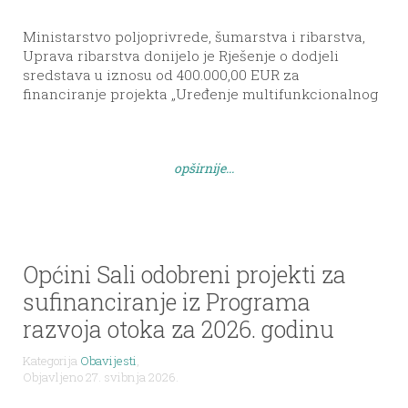
Ministarstvo poljoprivrede, šumarstva i ribarstva,
Uprava ribarstva donijelo je Rješenje o dodjeli
sredstava u iznosu od 400.000,00 EUR za
financiranje projekta „Uređenje multifunkcionalnog
centra ribarske baštine u Velom Ratu – “Soliona”“.
Projekt će se provoditi do kraja 2028. godine, a
obuhvaća rekonstrukciju prostora nekadašnje
opširnije...
„Solione“ u Velom Ratu.
Općini Sali odobreni projekti za
sufinanciranje iz Programa
razvoja otoka za 2026. godinu
Kategorija
Obavijesti
,
Objavljeno 27. svibnja 2026.