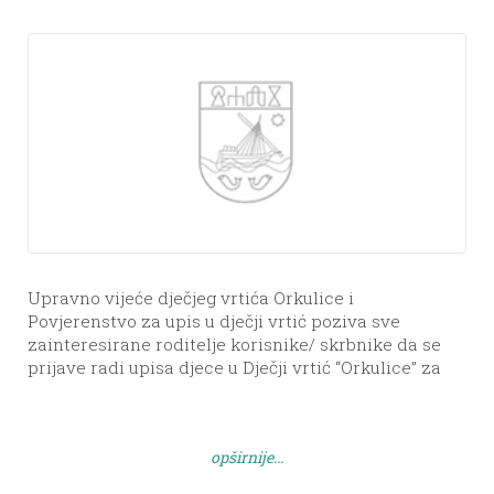
Upravno vijeće dječjeg vrtića Orkulice i
Povjerenstvo za upis u dječji vrtić poziva sve
zainteresirane roditelje korisnike/ skrbnike da se
prijave radi upisa djece u Dječji vrtić “Orkulice” za
pedagošku godinu 2022./2023. U pedagoškoj godini
2022./2023. u dječji vrtić primat će se djeca s
navršene tri godine i djeca koja će do 1. travnja 2023.
opširnije...
[…]