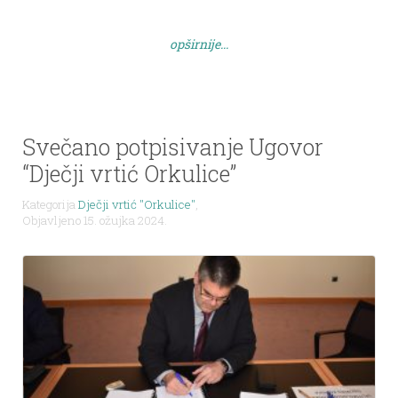
vrtića „Orkulice“ raspisuje NATJEČAJ za radno
mjesto: ravnatelj dječjeg vrtića – 1 izvršitelj/ica na
opširnije...
određeno […]
Svečano potpisivanje Ugovor
“Dječji vrtić Orkulice”
Kategorija
Dječji vrtić "Orkulice"
,
Objavljeno 15. ožujka 2024.