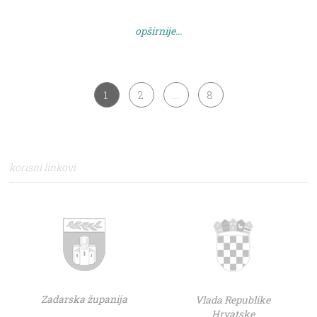
od 07. kolovoza 2021. raspisuje se NATJEČAJ za
radno mjesto stručni suradnik/ica – pedagog/ica – 1
opširnije...
izvršitelj/ica na neodređeno […]
1
2
…
8
korisni linkovi
Zadarska županija
Vlada Republike
Hrvatske