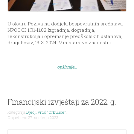
U okviru Poziva na dodjelu bespovratnih sredstava
NPOO.C3.1.R1-I1.02 Izgradnja, dogradnja,
rekonstrukcija i opremanje predškolskih ustanova,
drugi Poziv, 13. 3. 2024. Ministarstvo znanosti i
obrazovanja i Općina Sali potpisali su ugovor za
financiranje Projekta „Nadogradnja i opremanje
Dječjeg vrtića „Orkulice“ u Salima“. Ukupna
opširnije...
vrijednost Projekta iznosi 324.906,00 €.
Financijski izvještaji za 2022. g.
Kategorija
Dječji vrtić "Orkulice"
,
Objavljeno 27. siječnja 2023.