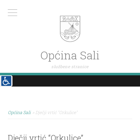
Općina Sali
službene stranice
Općina Sali
>
Dječji vrtić "Orkulice"
Dječji vrtić “Orkulice”