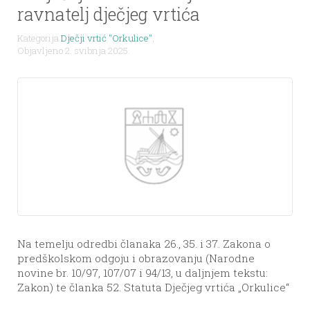
ravnatelj dječjeg vrtića
Kategorija
Dječji vrtić "Orkulice"
,
Objavljeno 2. svibnja 2025.
Na temelju odredbi članaka 26., 35. i 37. Zakona o
predškolskom odgoju i obrazovanju (Narodne
novine br. 10/97, 107/07 i 94/13, u daljnjem tekstu:
Zakon) te članka 52. Statuta Dječjeg vrtića „Orkulice“
i odluke Upravnog vijeća od Upravno vijeće Dječjeg