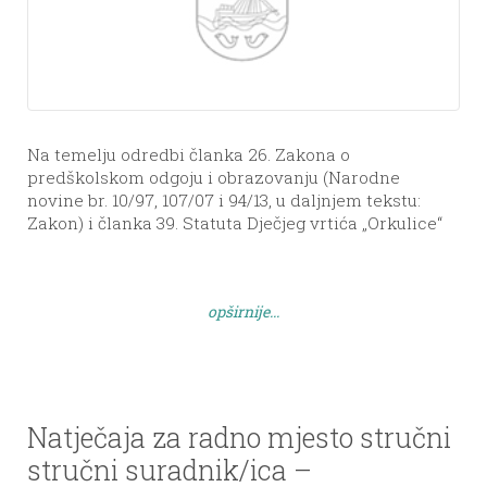
Na temelju odredbi članka 26. Zakona o
predškolskom odgoju i obrazovanju (Narodne
novine br. 10/97, 107/07 i 94/13, u daljnjem tekstu:
Zakon) i članka 39. Statuta Dječjeg vrtića „Orkulice“
te Odluke Upravnog vijeća Dječjeg vrtića „Orkulice“
od 14. srpnja 2021. raspisuje se NATJEČAJ za radno
mjesto odgojitelj/ica – 1 izvršitelj/ica na neodređeno
opširnije...
radno vrijeme – […]
Natječaja za radno mjesto stručni
stručni suradnik/ica –