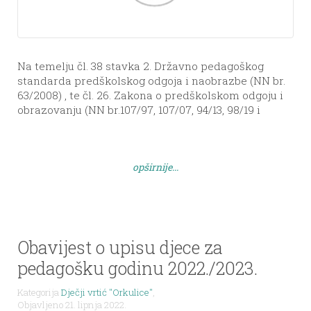
Na temelju čl. 38 stavka 2. Državno pedagoškog
standarda predškolskog odgoja i naobrazbe (NN br.
63/2008) , te čl. 26. Zakona o predškolskom odgoju i
obrazovanju (NN br.107/97, 107/07, 94/13, 98/19 i
57/22) i Pravilnika o unutrašnjem ustroju i načinu
rada Dječjeg vrtića „Orkulice“, KLASA: 601-01/13-01/13,
URBROJ:198/15-02/13, Upravno vijeće Dječjeg vrtića
opširnije...
„Orkulice“, na sjednici održanoj […]
Obavijest o upisu djece za
pedagošku godinu 2022./2023.
Kategorija
Dječji vrtić "Orkulice"
,
Objavljeno 21. lipnja 2022.