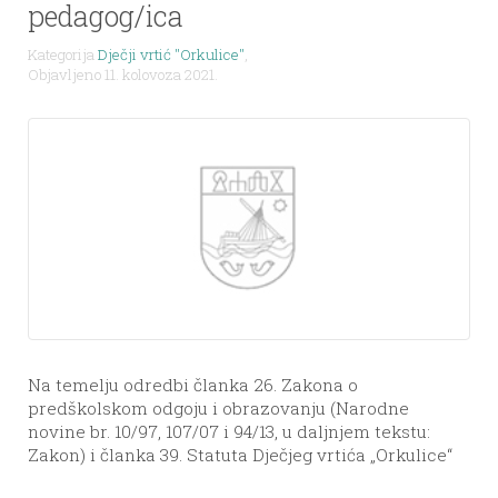
pedagog/ica
Kategorija
Dječji vrtić "Orkulice"
,
Objavljeno 11. kolovoza 2021.
Na temelju odredbi članka 26. Zakona o
predškolskom odgoju i obrazovanju (Narodne
novine br. 10/97, 107/07 i 94/13, u daljnjem tekstu:
Zakon) i članka 39. Statuta Dječjeg vrtića „Orkulice“
te Odluke Upravnog vijeća Dječjeg vrtića „Orkulice“