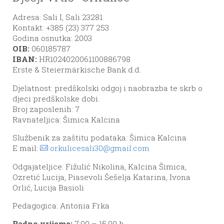
Adresa: Sali I, Sali 23281
Kontakt: +385 (23) 377 253
Godina osnutka: 2003
OIB:
060185787
IBAN:
HR1024020061100886798
Erste & Steiermärkische Bank d.d.
Djelatnost: predškolski odgoj i naobrazba te skrb o
djeci predškolske dobi.
Broj zaposlenih: 7
Ravnateljica: Šimica Kalcina
Službenik za zaštitu podataka: Šimica Kalcina
E mail:
orkulicesali30@gmail.com
Odgajateljice: Fižulić Nikolina, Kalcina Šimica,
Ozretić Lucija, Piasevoli Šešelja Katarina, Ivona
Orlić, Lucija Basioli
Pedagogica: Antonia Frka
Radno vrijeme:
7:00 – 15:00 h