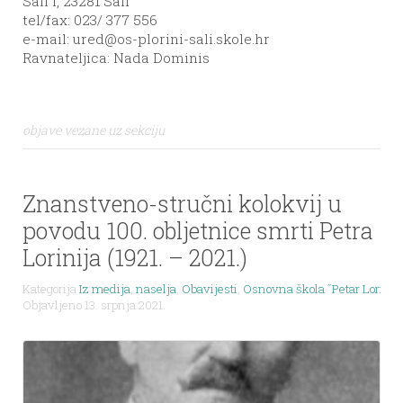
Sali I, 23281 Sali
tel/fax: 023/ 377 556
e-mail:
ured@os-plorini-sali.skole.hr
Ravnateljica: Nada Dominis
objave vezane uz sekciju
Znanstveno-stručni kolokvij u
povodu 100. obljetnice smrti Petra
Lorinija (1921. – 2021.)
Kategorija
Iz medija
,
naselja
,
Obavijesti
,
Osnovna škola ˝Petar Lorini˝
Objavljeno 13. srpnja 2021.