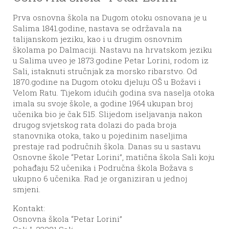
Prva osnovna škola na Dugom otoku osnovana je u
Salima 1841.godine, nastava se održavala na
talijanskom jeziku, kao i u drugim osnovnim
školama po Dalmaciji. Nastavu na hrvatskom jeziku
u Salima uveo je 1873.godine Petar Lorini, rodom iz
Sali, istaknuti stručnjak za morsko ribarstvo. Od
1870.godine na Dugom otoku djeluju OŠ u Božavi i
Velom Ratu. Tijekom idućih godina sva naselja otoka
imala su svoje škole, a godine 1964 ukupan broj
učenika bio je čak 515. Slijedom iseljavanja nakon
drugog svjetskog rata dolazi do pada broja
stanovnika otoka, tako u pojedinim naseljima
prestaje rad područnih škola. Danas su u sastavu
Osnovne škole “Petar Lorini”, matična škola Sali koju
pohađaju 52 učenika i Područna škola Božava s
ukupno 6 učenika. Rad je organiziran u jednoj
smjeni.
Kontakt:
Osnovna škola “Petar Lorini”