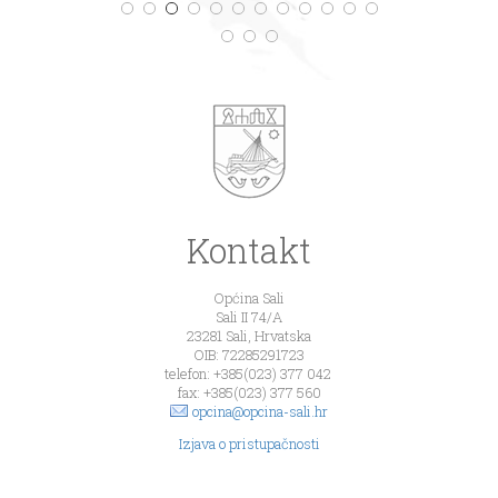
Kontakt
Općina Sali
Sali II 74/A
23281 Sali, Hrvatska
OIB: 72285291723
telefon: +385(023) 377 042
fax: +385(023) 377 560
opcina@opcina-sali.hr
Izjava o pristupačnosti