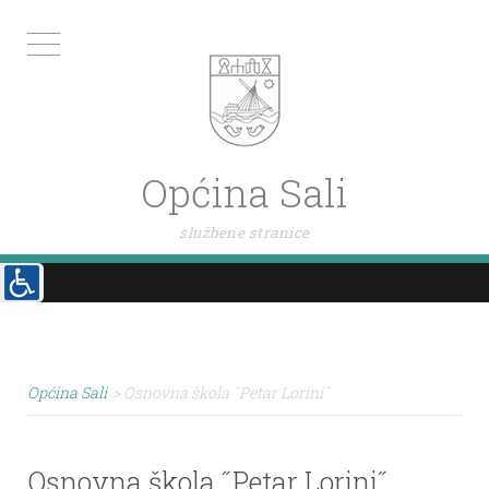
Općina Sali
službene stranice
Općina Sali
>
Osnovna škola ˝Petar Lorini˝
Osnovna škola ˝Petar Lorini˝