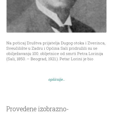
Na poticaj Društva prijatelja Dugog otoka i Zverinca,
Sveučilište u Zadru i Općina Sali pridružili su se
obilježavanju 100. obljetnice od smrti Petra Lorinija
(Sali, 1850. – Beograd, 1921.). Petar Lorini je bio
prosvjetni djelatnik koji je djelovao krajem 19. i
početkom 20. st. Bio je vrsni učitelj u Kotoru, Korčuli,
Salima i Zadru te […]
opširnije...
Provedene izobrazno-