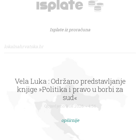
Isplate iz proračuna
lokalnahrvatska.hr
Vela Luka : Održano predstavljanje
Karlovac : NK Korana dobila novi
dom – novo nogometno igralište na
knjige »Politika i pravo u borbi za
Turnju predano Klubu
sud«
Objavljeno 9.08.2026. - 4:56
Objavljeno 9.08.2026. - 4:56
opširnije
opširnije