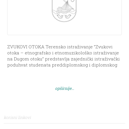
ZVUKOVI OTOKA Terensko istraživanje ”Zvukovi
otoka – etnografsko i etnomuzikološko istraživanje
na Dugom otoku” predstavlja zajednički istraživački
poduhvat studenata preddiplomskog i diplomskog
studija etnologije i antropologije (u okviru kolegija
Etnografije Sredozemlja, Antropologija plesa,
Metodologija istraživanja) Sveučilišta u Zadru, te
opširnije...
studenata muzikologije (u okviru kolegija Uvod u
etnomuzikologiju) Muzičke akademije Sveučilišta u
Zagrebu. Cilj je zajedničkog […]
korisni linkovi