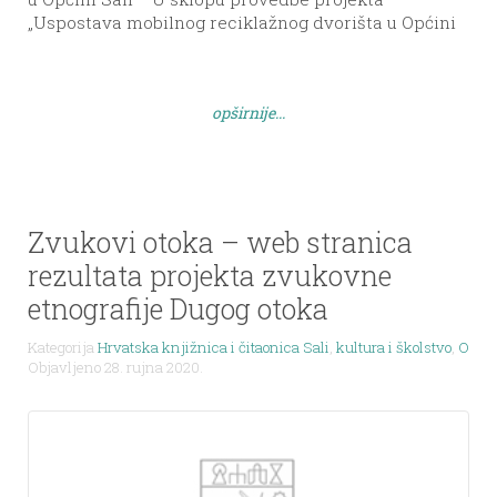
„Uspostava mobilnog reciklažnog dvorišta u Općini
Sali“ tijekom prošlog tjedna provedene su
izobrazno-informativne aktivnosti za stanovništvo
općine. Naime, kao što je definirano u samom
opširnije...
projektu, potrebno je bilo provesti 6 izobrazno-
informativnih aktivnosti (radionica) koje su u skladu
s […]
Zvukovi otoka – web stranica
rezultata projekta zvukovne
etnografije Dugog otoka
Kategorija
Hrvatska knjižnica i čitaonica Sali
,
kultura i školstvo
,
Obavi
Objavljeno 28. rujna 2020.