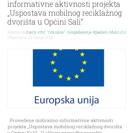
informativne aktivnosti projekta
„Uspostava mobilnog reciklažnog
dvorišta u Općini Sali“
Kategorija
Dječji vrtić "Orkulice"
,
Gospodarenje otpadom
,
Mulić d.o.o.
,
n
Objavljeno 23. lipnja 2021.
Provedene izobrazno-informativne aktivnosti
projekta „Uspostava mobilnog reciklažnog dvorišta
u Općini Sali“ U sklopu provedbe projekta