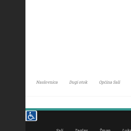
Naslovnica
Dugi otok
Općina Sali
Sali
Zaglav
Žman
Luk