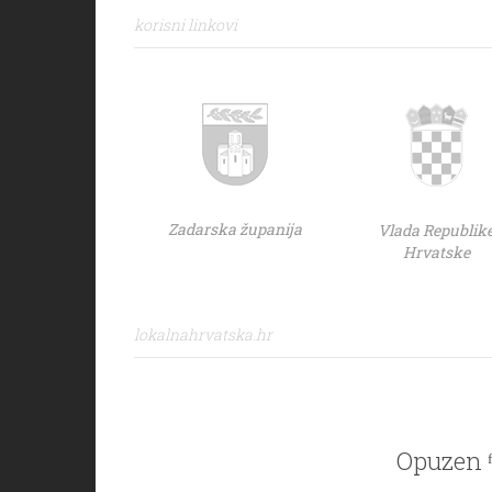
korisni linkovi
Zadarska županija
Vlada Republik
Hrvatske
lokalnahrvatska.hr
Opuzen ᶠ