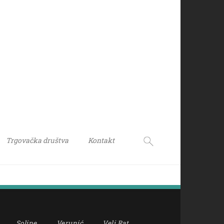
Trgovačka društva
Kontakt
Soline
Verunić
Veli Rat