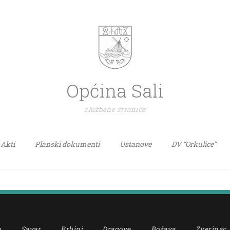
Općina Sali
službene stranice
Akti
Planski dokumenti
Ustanove
DV “Orkulice”
a
Savar
Brbinj
Dragove
Božava
Zverinac