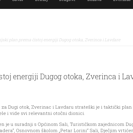
ijski plan prema čistoj energiji Dugog otoka, Zverinca i Lavdare
stoj energiji Dugog otoka, Zverinca i La
 za Dugi otok, Zverinac i Lavdaru strateški je i taktički pla
ele i vide svi relevantni otočni dionici.
vijen je u suradnji s Općinom Sali, Turističkom zajednicom 
dera“, Osnovnom školom „Petar Lorini“ Sali, Dječjim vrtiće