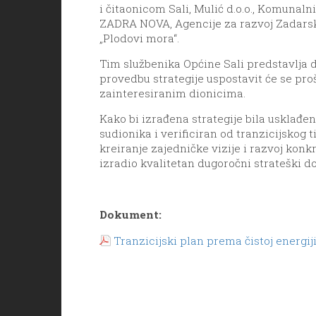
i čitaonicom Sali, Mulić d.o.o., Komunal
ZADRA NOVA, Agencije za razvoj Zadarske
„Plodovi mora“.
Tim službenika Općine Sali predstavlja d
provedbu strategije uspostavit će se proši
zainteresiranim dionicima.
Kako bi izrađena strategije bila usklađ
sudionika i verificiran od tranzicijskog 
kreiranje zajedničke vizije i razvoj konk
izradio kvalitetan dugoročni strateški 
Dokument:
Tranzicijski plan prema čistoj energij