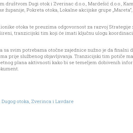
nim društvom Dugi otok i Zverinac d.o.o., Mardešić d.o.o., 
 županije, Pokreta otoka, Lokalne akcijske grupe „Mareta“,
ionike otoka te preuzima odgovornost za razvoj Strategije z
reni, tranzicijski tim koji će imati ključnu ulogu koordinaci
ena sa svim potrebama otočne zajednice nužno je da finaln
tima prije službenog objavljivanja. Tranzicijski tim potiče m
retnog plana aktivnosti kako bi se temeljem dobivenih infor
dokument.
i Dugog otoka, Zverinca i Lavdare