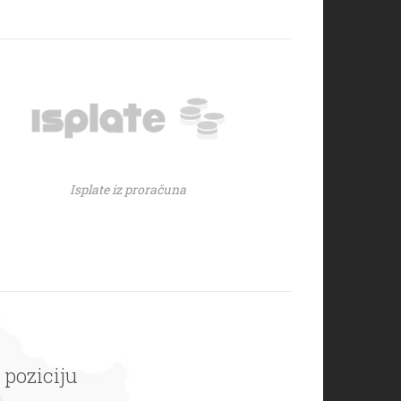
Isplate iz proračuna
 poziciju