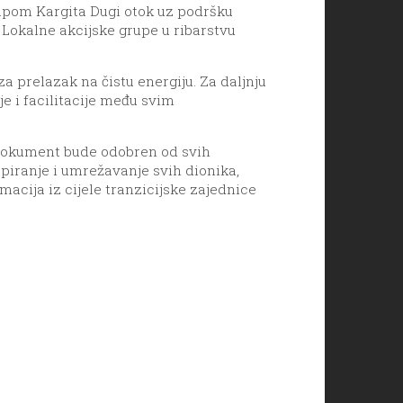
Kampom Kargita Dugi otok uz podršku
 Lokalne akcijske grupe u ribarstvu
a prelazak na čistu energiju. Za daljnju
je i facilitacije među svim
i dokument bude odobren od svih
apiranje i umrežavanje svih dionika,
macija iz cijele tranzicijske zajednice