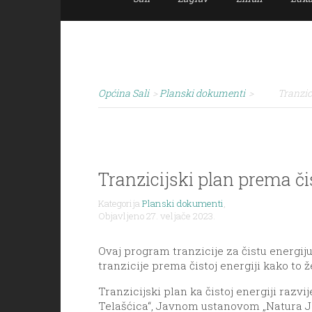
Općina Sali
>
Planski dokumenti
>
Tranzic
Tranzicijski plan prema či
Kategorija
Planski dokumenti
,
Objavljeno 27. veljače 2023.
Ovaj program tranzicije za čistu energiju
tranzicije prema čistoj energiji kako to ž
Tranzicijski plan ka čistoj energiji raz
Telašćica“, Javnom ustanovom „Natura Ja