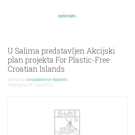
Juranov, direktor Komunalnog društva Dugi otok i
Zverinac d.o.o. Stjepan Ligutić, a ključeve novih
opširnije...
vozila je predao Željko […]
U Salima predstavljen Akcijski
plan projekta For Plastic-Free
Croatian Islands
Kategorija
Gospodarenje otpadom
,
Objavljeno 29. rujna 2021.