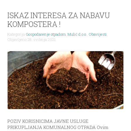
ISKAZ INTERESA ZA NABAVU
KOMPOSTERA !
Kategorija
Gospodarenje otpadom
,
Mulić d.o.o.
,
Obavijesti
,
Objavljeno 28. svibnja 2021.
POZIV KORISNICIMA JAVNE USLUGE
PRIKUPLJANJA KOMUNALNOG OTPADA Ovim