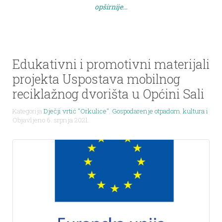
opširnije...
( https://sunce-st.org/aktivni-projekti/for-plastic-
free-croatian-islands/). Postavljanje dvojezične
izložbe […]
Edukativni i promotivni materijali
projekta Uspostava mobilnog
reciklažnog dvorišta u Općini Sali
Kategorija
Dječji vrtić "Orkulice"
,
Gospodarenje otpadom
,
kultura i ško
Objavljeno 6. srpnja 2021.