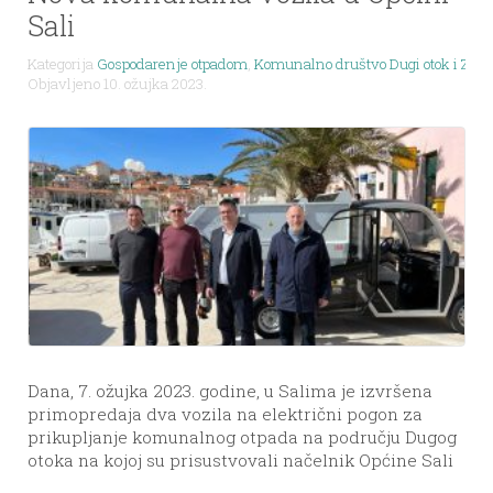
Sali
Kategorija
Gospodarenje otpadom
,
Komunalno društvo Dugi otok i Zveri
Objavljeno 10. ožujka 2023.
Dana, 7. ožujka 2023. godine, u Salima je izvršena
primopredaja dva vozila na električni pogon za
prikupljanje komunalnog otpada na području Dugog
otoka na kojoj su prisustvovali načelnik Općine Sali
Zoran Morović, direktor društva Mulić d.o.o. Ivo