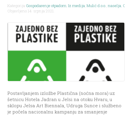
Kategorija
Gospodarenje otpadom
,
Iz medija
,
Mulić d.o.o.
,
naselja
,
Obavi
Objavljeno 14. srpnja 2021.
Postavljanjem izložbe Plastična (noćna mora) uz
šetnicu Hotela Jadran u Jelsi na otoku Hvaru, u
sklopu Jelsa Art Biennala, Udruga Sunce i službeno
je počela nacionalnu kampanju za smanjenje
onečišćenja jednokratnom plastikom pod nazivom
„Zajedno bez plastike“, koja se provodi kao jedna od
aktivnosti projekta For Plastic Free Croatian Islands