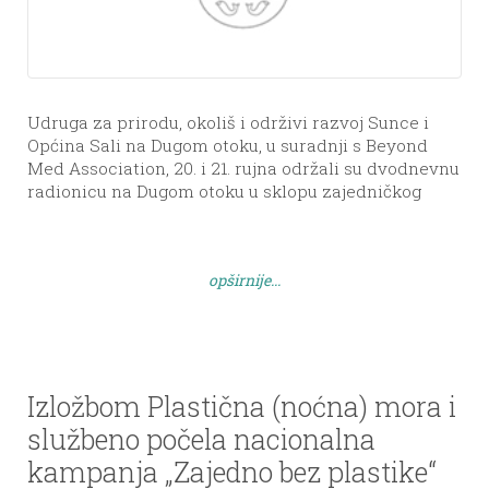
Udruga za prirodu, okoliš i održivi razvoj Sunce i
Općina Sali na Dugom otoku, u suradnji s Beyond
Med Association, 20. i 21. rujna održali su dvodnevnu
radionicu na Dugom otoku u sklopu zajedničkog
projekta projekta For Plastic-Free Croatian Islands.
Na radionici održanoj u prostorijama Općine Sali
sudjelovali su predstavnici Općine, javnih poduzeća
opširnije...
i trgovačkih […]
Izložbom Plastična (noćna) mora i
službeno počela nacionalna
kampanja „Zajedno bez plastike“