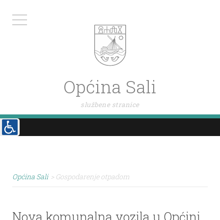
Općina Sali
službene stranice
Općina Sali
>
Gospodarenje otpadom
Nova komunalna vozila u Općini