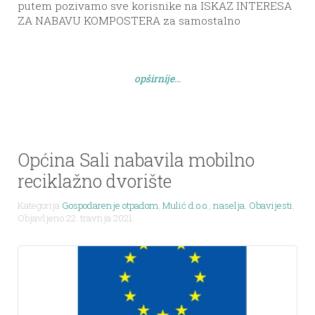
putem pozivamo sve korisnike na ISKAZ INTERESA
ZA NABAVU KOMPOSTERA za samostalno
kompostiranje biorazgradivog otpada (ostaci voća i
povrća, pokošena trava, ljuske jaja, piljevina….) u
vlastitim vrtovima i dvorištima. Kompostere ćemo
opširnije...
podijeliti zainteresiranima bez naknade. Molimo
sve zainteresirane da se jave na: 023 377230 ili
mulicdoo@gmail.com
do […]
Općina Sali nabavila mobilno
reciklažno dvorište
Kategorija
Gospodarenje otpadom
,
Mulić d.o.o.
,
naselja
,
Obavijesti
,
Objavljeno 22. travnja 2021.