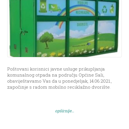
Poštovani korisnici javne usluge prikupljanja
komunalnog otpada na području Općine Sali,
obaviještavamo Vas da u ponedjeljak, 14.06.2021.,
započinje s radom mobilno reciklažno dvorište.
Prema rasporedu rada za 2021.godinu prva lokacija
je naselje Sali – kod crkve Sv.Marije. Radno vrijeme:
od 7:00 – 11:00 h. Napomena: subotom, nedjeljom i
opširnije...
državnim praznikom mobilno reciklažno dvorište je
zatvoreno. […]