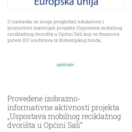
U nastavku se mogu pregledati edukativni i
promotivni materijali projekta Uspostava mobilnog
reciklažnog dvorišta u Općini Sali koji se financira
putem EU sredstava iz Kohezijskog fonda,
Operativnog programa Konkurentnost i kohezija
2014.-2020. ̎ temeljem Poziva: Uspostava reciklažnih
dvorišta – KK.06.3.1.16. 1. Informativni letak o
opširnije...
sprječavanju otpada o sprječavanju nastanka
otpada, odgovornom postupanju s otpadom, […]
Provedene izobrazno-
informativne aktivnosti projekta
„Uspostava mobilnog reciklažnog
dvorišta u Općini Sali“