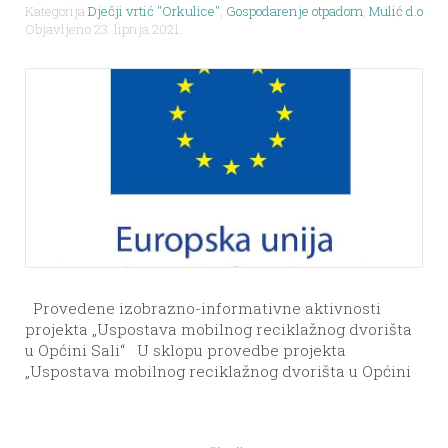
Kategorija
Dječji vrtić "Orkulice"
,
Gospodarenje otpadom
,
Mulić d.o.o.
,
n
Objavljeno 23. lipnja 2021.
Provedene izobrazno-informativne aktivnosti
projekta „Uspostava mobilnog reciklažnog dvorišta
u Općini Sali“ U sklopu provedbe projekta
„Uspostava mobilnog reciklažnog dvorišta u Općini
Sali“ tijekom prošlog tjedna provedene su
izobrazno-informativne aktivnosti za stanovništvo
općine. Naime, kao što je definirano u samom