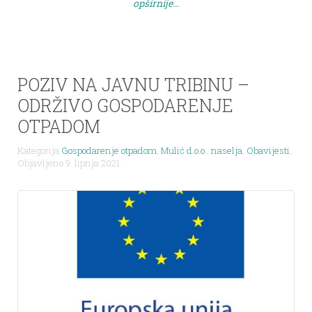
opširnije...
projektu, potrebno je bilo provesti 6 izobrazno-
informativnih aktivnosti (radionica) koje su u skladu
s […]
POZIV NA JAVNU TRIBINU –
ODRŽIVO GOSPODARENJE
OTPADOM
Kategorija
Gospodarenje otpadom
,
Mulić d.o.o.
,
naselja
,
Obavijesti
,
Objavljeno 9. lipnja 2021.