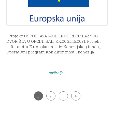
Projekt: USPOSTAVA MOBILNOG RECIKLAŽNOG
DVORIŠTA U OPĆINI SALI KK.06.3.1.16.0071. Projekt
sufinancira Europska unija iz Kohezijskog fonda ͈
Operativni program Konkurentnost i kohezija
2014.-2020. ̎ Općina Sali od jučer je bogatija za
mobilnu jedinicu za odvojeno prikupljanje
komunalnog otpada čime je odrađena najvažnija
opširnije...
aktivnost projekta ”Uspostava mobilnog reciklažnog
dvorišta u Općini Sali”. Ukupna vrijednost projekta
[…]
1
2
…
4