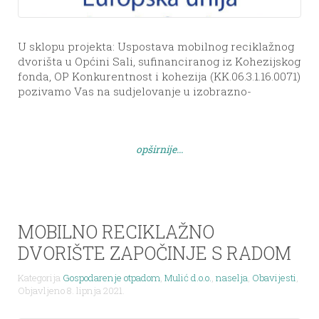
U sklopu projekta: Uspostava mobilnog reciklažnog
dvorišta u Općini Sali, sufinanciranog iz Kohezijskog
fonda, OP Konkurentnost i kohezija (KK.06.3.1.16.0071)
pozivamo Vas na sudjelovanje u izobrazno-
informativnim aktivnostima koje će se održati u
naseljima Općine Sali u srijedu, 16.lipnja 2021. godine
prema sljedećem rasporedu: BOŽAVA – ured TZM
opširnije...
Božava s početkom u 15:00h LUKA – prostor mjesnog
[…]
MOBILNO RECIKLAŽNO
DVORIŠTE ZAPOČINJE S RADOM
Kategorija
Gospodarenje otpadom
,
Mulić d.o.o.
,
naselja
,
Obavijesti
,
Objavljeno 8. lipnja 2021.