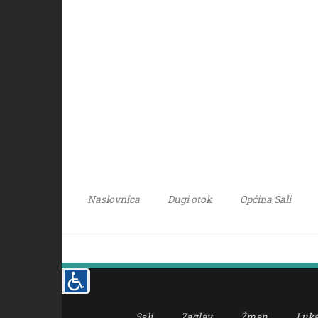
Naslovnica
Dugi otok
Općina Sali
Sali
Zaglav
Žman
Luk