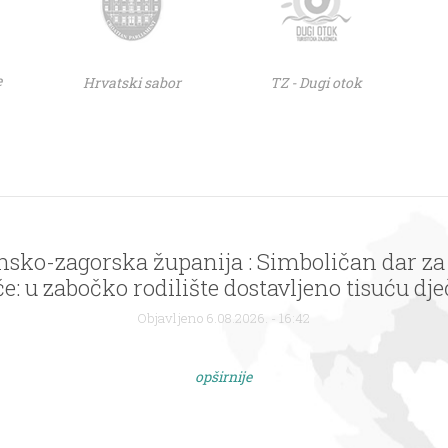
e
Hrvatski sabor
TZ - Dugi otok
nsko-zagorska županija : Simboličan dar za
: u zabočko rodilište dostavljeno tisuću dječ
logom Zagorje – bajka na dlanu
Objavljeno 6.08.2026. - 16:42
opširnije