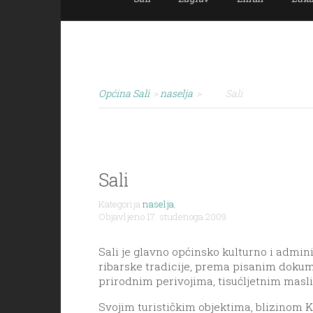
Općina Sali
>
naselja
>
Sali
Sali
Kategorija
naselja
,
Objavljeno 17. studenoga 2009.
Sali je glavno općinsko kulturno i admin
ribarske tradicije, prema pisanim doku
prirodnim perivojima, tisućljetnim masli
Svojim turističkim objektima, blizinom
K