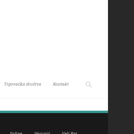
Trgovačka društva
Kontakt
Soline
Verunić
Veli Rat