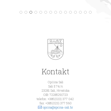
Kontakt
Općina Sali
Sali II 74/A
23281 Sali, Hrvatska
OIB: 72285291723
telefon: +385(023) 377 042
fax: +385(023) 377 560
opcina@opcina-sali.hr