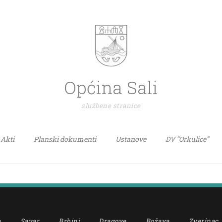
Općina Sali
službene stranice
Akti
Planski dokumenti
Ustanove
DV “Orkulice”
a
Savar
Brbinj
Dragove
Božava
Zverinac