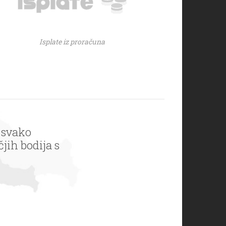
Isplate iz proračuna
 svako
jih bodija s