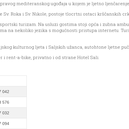
o pravog mediteranskog ugođaja u kojem je ljetno ljenčarenje
Sv. Roka i Sv. Nikole, postoje tlocrtni ostaci krščanskih crk
i sportski turizam. Na usluzi gostima stoji opća i zubna amb
a na nekoliko jezika s mogućnosti pristupa internetu. Turist
jskog kulturnog ljeta i Saljskih užanca
, autohtone ljetne pu
i rent-a-bike, privatno i od strane Hotel Sali.
7 042
3 576
7 032
7 094