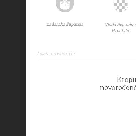
Zadarska županija
Vlada Republik
Hrvatske
lokalnahrvatska.hr
Krapi
novorođenče