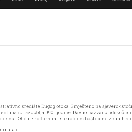
istrativno središte Dugog otoka. Smješteno na sjevero-istočn
mentima iz razdoblja 990. godine. Davno nazvano odskočn
nicima. Obiluje kulturnim i sakralnom baštinom iz ranih sto
ornata i