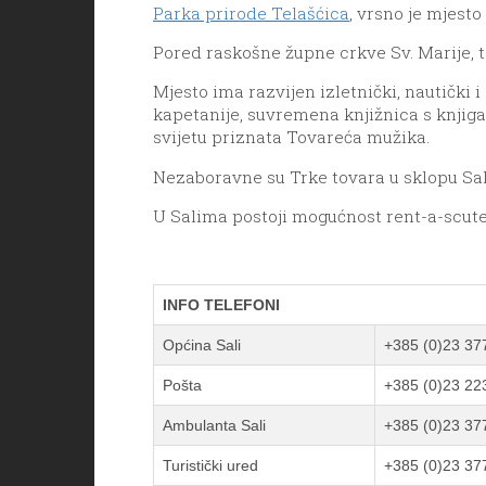
Parka prirode Telašćica
, vrsno je mjest
Pored raskošne župne crkve Sv. Marije, te 
Mjesto ima razvijen izletnički, nautički 
kapetanije, suvremena knjižnica s knjigam
svijetu priznata
Tovareća mužika
.
Nezaboravne su
Trke tovara
u sklopu
Sal
U Salima postoji mogućnost rent-a-scuter 
INFO TELEFONI
Općina Sali
+385 (0)23 37
Pošta
+385 (0)23 22
Ambulanta Sali
+385 (0)23 37
Turistički ured
+385 (0)23 37