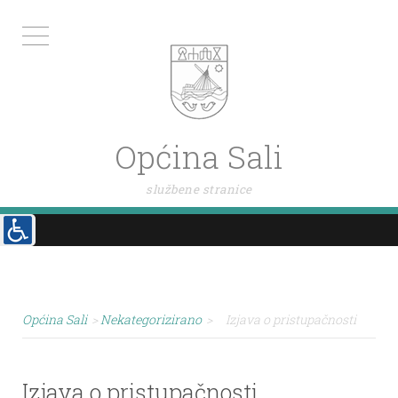
Općina Sali
službene stranice
Općina Sali
>
Nekategorizirano
>
Izjava o pristupačnosti
Izjava o pristupačnosti