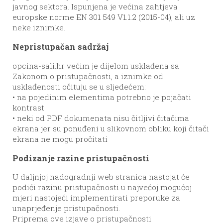
javnog sektora. Ispunjena je većina zahtjeva
europske norme EN 301 549 V1.1.2 (2015-04), ali uz
neke iznimke.
Nepristupačan sadržaj
opcina-sali.hr većim je dijelom usklađena sa
Zakonom o pristupačnosti, a iznimke od
usklađenosti očituju se u sljedećem:
• na pojedinim elementima potrebno je pojačati
kontrast
• neki od PDF dokumenata nisu čitljivi čitačima
ekrana jer su ponuđeni u slikovnom obliku koji čitači
ekrana ne mogu pročitati
Podizanje razine pristupačnosti
U daljnjoj nadogradnji web stranica nastojat će
podići razinu pristupačnosti u najvećoj mogućoj
mjeri nastojeći implementirati preporuke za
unaprjeđenje pristupačnosti.
Priprema ove izjave o pristupačnosti