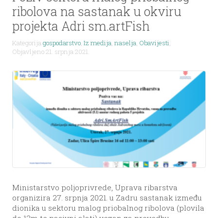
ribolova na sastanak u okviru
projekta Adri sm.artFish
Kategorija
gospodarstvo
,
Iz medija
,
naselja
,
Obavijesti
,
Objavljeno 21. srpnja 2021.
Ministarstvo poljoprivrede, Uprava ribarstva
organizira 27. srpnja 2021. u Zadru sastanak između
dionika u sektoru malog priobalnog ribolova (plovila
do 12m te pasivni alati) vezan za provedbu