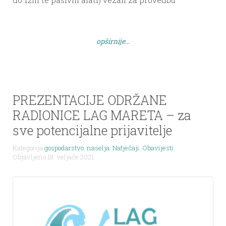
aktivnosti unutar projekta Adri sm.artFish. Ovim
putem pozivamo sve zainteresirane s područja
Općine Sali da se odazovu u što većem broju i
opširnije...
saznaju što više o mogućnosti osnivanja […]
PREZENTACIJE ODRŽANE
RADIONICE LAG MARETA – za
sve potencijalne prijavitelje
Kategorija
gospodarstvo
,
naselja
,
Natječaji
,
Obavijesti
,
Objavljeno 18. veljače 2021.