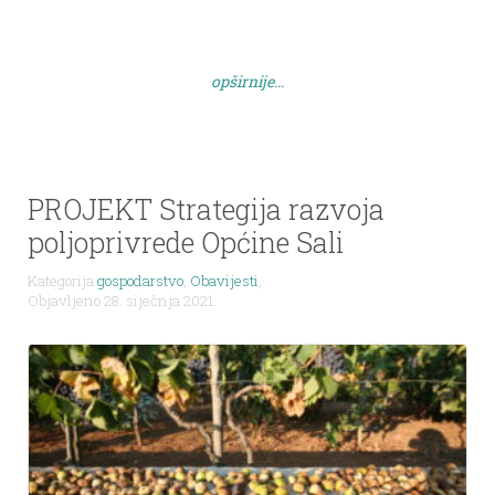
epidemiološke mjere i ograničenog broja sudionika,
svi koji žele sudjelovati molimo da se i najave na
info@lagmareta.hr
ili pozivom na […]
opširnije...
PROJEKT Strategija razvoja
poljoprivrede Općine Sali
Kategorija
gospodarstvo
,
Obavijesti
,
Objavljeno 28. siječnja 2021.