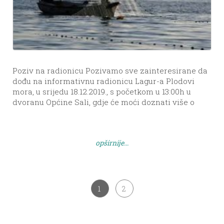
Poziv na radionicu Pozivamo sve zainteresirane da
dođu na informativnu radionicu Lagur-a Plodovi
mora, u srijedu 18.12.2019., s početkom u 13:00h u
dvoranu Općine Sali, gdje će moći doznati više o
realizaciji svojih projektnih ideja. Svrha Natječaja je
povećati dostupnost svježe lokalne ribe i proizvoda
ribarstva i akvakulture na području LAGUR-a te
opširnije...
pronaći nove modele […]
1
2