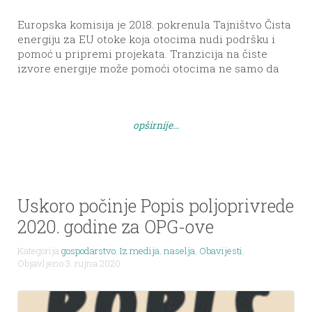
Europska komisija je 2018. pokrenula Tajništvo Čista
energiju za EU otoke koja otocima nudi podršku i
pomoć u pripremi projekata. Tranzicija na čiste
izvore energije može pomoći otocima ne samo da
postanu samodostatniji i prosperitetniji, već im
otvoriti i nove mogućnosti zapošljavanja u svojim
zajednicama. U okviru javnog Poziva – project
opširnije...
support Čista energija za […]
Uskoro počinje Popis poljoprivrede
2020. godine za OPG-ove
Kategorija
gospodarstvo
,
Iz medija
,
naselja
,
Obavijesti
,
Objavljeno 3. rujna 2020.