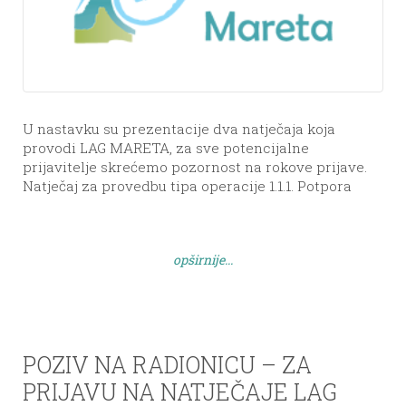
U nastavku su prezentacije dva natječaja koja
provodi LAG MARETA, za sve potencijalne
prijavitelje skrećemo pozornost na rokove prijave.
Natječaj za provedbu tipa operacije 1.1.1. Potpora
razvoju malih poljoprivrednih gospodarstava,
sukladno Lokalnoj razvojnoj strategiji LAG-a Mareta
2014.-2020., u ukupnom iznosu od 1.132.785,00 HRK
opširnije...
gdje iznos potpore po projektu iznosi 15.000,00 EUR
odnosno 113.278,50 HRK, s […]
POZIV NA RADIONICU – ZA
PRIJAVU NA NATJEČAJE LAG