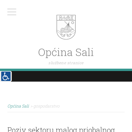
Općina Sali
službene stranice
Općina Sali
>
gospodarstvo
Poziv sektoru malog priobalnog