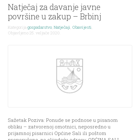
Natječaj za davanje javne
površine u zakup – Brbinj
Kategorija
gospodarstvo
,
Natječaji
,
Obavijesti
,
Objavljeno 25. veljače 2020.
Sažetak Poziva: Ponude se podnose u pisanom
obliku – zatvorenoj omotnici, neposredno u
prijamnoj pisarnici Općine Sali ili poštom
preporučeno, na slijedeću adresu: OPĆINA SALI