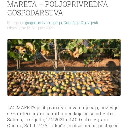
MARETA – POLJOPRIVREDNA
GOSPODARSTVA
Kategorija
gospodarstvo
,
naselja
,
Natječaji
,
Obavijesti
,
Objavljeno 16. veljače 2021.
LAG MARETA je objavio dva nova natječaja, pozivaju
se zainteresirani na radionicu koja će se održati u
Salima, u srijedu, 17.2.2021. u 12:00 sati u zgradi
Općine, Sali II 74/A. Također, s obzirom na postojeće