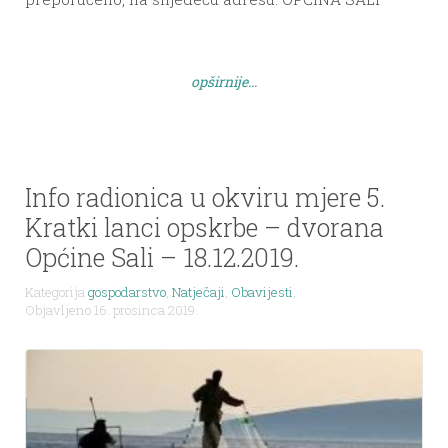
„Ponuda za zakup javne površine – NE OTVARAJ ”
Sali II 74A, 23281 SALI Ponude se mogu podnositi do
9. ožujka 2020. godine Ponuda i prijava na natječaj
opširnije...
obvezno moraju […]
Info radionica u okviru mjere 5.
Kratki lanci opskrbe – dvorana
Općine Sali – 18.12.2019.
Kategorija
gospodarstvo
,
Natječaji
,
Obavijesti
,
Objavljeno 16. prosinca 2019.