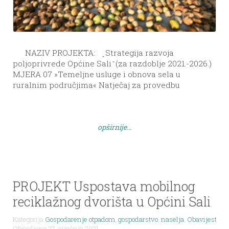
NAZIV PROJEKTA: ͈ Strategija razvoja
poljoprivrede Općine Sali ̎ (za razdoblje 2021.-2026.)
MJERA 07 »Temeljne usluge i obnova sela u
ruralnim područjima« Natječaj za provedbu
Podmjere 7.1. »Sastavljanje i ažuriranje planova za
razvoj općina i sela u ruralnim područjima i njihovih
temeljnih usluga te planova zaštite i upravljanja koji
opširnije...
se odnose na […]
PROJEKT Uspostava mobilnog
reciklažnog dvorišta u Općini Sali
Kategorija
Gospodarenje otpadom
,
gospodarstvo
,
naselja
,
Obavijesti
,
Objavljeno 27. siječnja 2021.