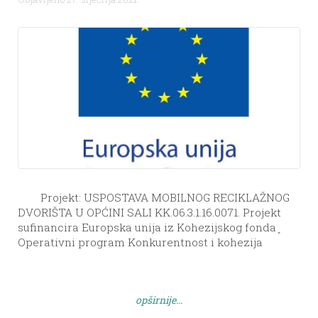
Projekt: USPOSTAVA MOBILNOG RECIKLAŽNOG
DVORIŠTA U OPĆINI SALI KK.06.3.1.16.0071. Projekt
sufinancira Europska unija iz Kohezijskog fonda ͈
Operativni program Konkurentnost i kohezija
2014.-2020. ̎ NAZIV PROJEKTA: Uspostava mobilnog
reciklažnog dvorišta u Općini Sali NAZIV POZIVA:
Uspostava reciklažnih dvorišta – KK.06.3.1.16.
opširnije...
Specifični cilj: Smanjena količina otpada koji se
odlaže na odlagališta […]