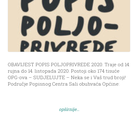
OBAVIJEST POPIS POLJOPRIVREDE 2020. Traje od 14.
rujna do 14. listopada 2020. Postoji oko 174 tisuće
OPG-ova – SUDJELUJTE – Neka se i Vaš trud broji!
Područje Popisnog Centra Sali obuhvaća Općine:
Sali, Kukljica, Kali i Preko. TKO JE OBUHVAĆEN
POPISOM? Poljoprivrednici s poljoprivrednim
gospodarstvom koje ima: – više od 0,40 hektara
opširnije...
korištene poljoprivredne površine […]