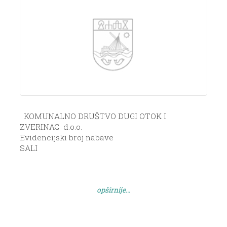
KOMUNALNO DRUŠTVO DUGI OTOK I
ZVERINAC d.o.o.
Evidencijski broj nabave
SALI
01/2012 ZAHTJEV ZA PRIKUPLJANJE
PONUDA ZA USLUGE IZ DODATKA II.B ZAKONA O
JAVNOJ NABAVI „USLUGE PRIJEVOZA VODE
opširnije...
BRODOM VODONOSCEM IZ ZADRA DO SVIH
NASELJA NA DUGOM OTOKU I OTOKU […]