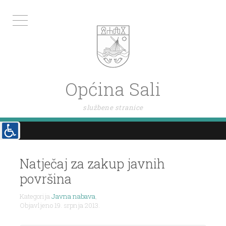
Općina Sali
službene stranice
Navigacija
objava
Natječaj za zakup javnih
površina
Kategorija
Javna nabava
,
Objavljeno 19. srpnja 2013.