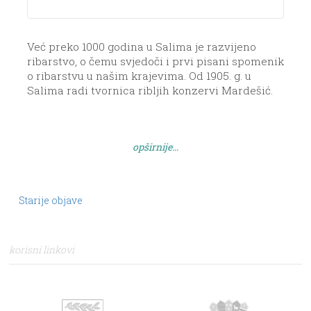
Već preko 1000 godina u Salima je razvijeno
ribarstvo, o čemu svjedoči i prvi pisani spomenik
o ribarstvu u našim krajevima. Od 1905. g. u
Salima radi tvornica ribljih konzervi Mardešić.
Također je i poljoprivreda, posebno
maslinarstvo, razvijeno. Unatrag pedesetak
godina se počeo razvijati turizam. Od ostalih
opširnije...
zanimanja, ističe se brodogradilište u Sašćici. Od
ostalih […]
Starije objave
korisni linkovi