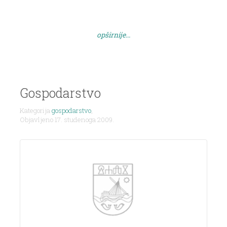
Stjepana i crkva sv. Ante. Mnoge Kuće u Salima
su starije od 100 godina. Prvi pisani spomenik
ribarstva u Hrvatskoj seže iz 10 st. […]
opširnije...
Gospodarstvo
Kategorija
gospodarstvo
,
Objavljeno 17. studenoga 2009.