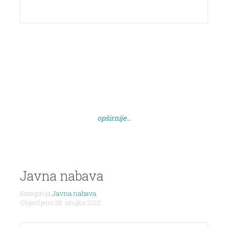
opširnije...
Javna nabava
Kategorija
Javna nabava
,
Objavljeno 28. ožujka 2012.