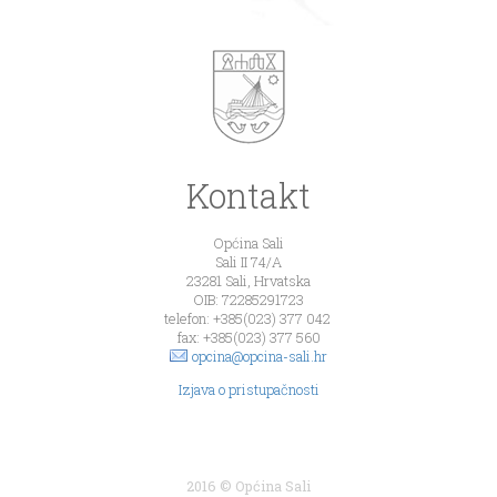
Kontakt
Općina Sali
Sali II 74/A
23281 Sali, Hrvatska
OIB: 72285291723
telefon: +385(023) 377 042
fax: +385(023) 377 560
opcina@opcina-sali.hr
Izjava o pristupačnosti
2016 © Općina Sali