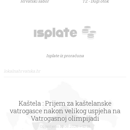
Hrvatski sabor
TZ - Dugi otok
Isplate iz proračuna
lokalnahrvatska.hr
Fužine : Obavijest o vremenu
održavanja prethodne provjere
znanja i sposobnosti
Objavljeno 10.08.2026. - 12:18