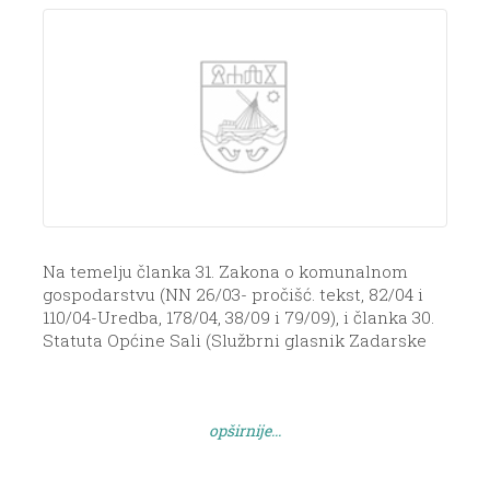
Na temelju članka 31. Zakona o komunalnom
gospodarstvu (NN 26/03- pročišć. tekst, 82/04 i
110/04-Uredba, 178/04, 38/09 i 79/09), i članka 30.
Statuta Općine Sali (Službrni glasnik Zadarske
županije br. 17/2009), Općinsko vijeće Općine Sali
na svojoj 21. sjednici održanoj dana 12. ožujka
2012. godine donosi ODLUKU O
opširnije...
KOMUNALNOM DOPRINOSU Općine Sali […]