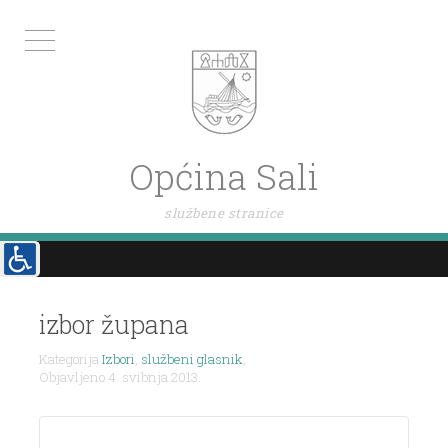
Općina Sali
službene stranice
izbor župana
Kategorija
Izbori
,
službeni glasnik
,
Objavljeno 4. svibnja 2013.