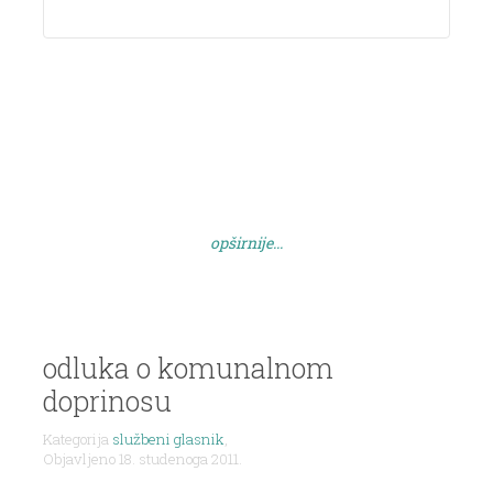
opširnije...
odluka o komunalnom
doprinosu
Kategorija
službeni glasnik
,
Objavljeno 18. studenoga 2011.