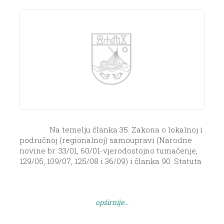
Na temelju članka 35. Zakona o lokalnoj i
područnoj (regionalnoj) samoupravi (Narodne
novine br. 33/01, 60/01-vjerodostojno tumačenje,
129/05, 109/07, 125/08 i 36/09) i članka 90. Statuta
Općine Sali („Službeni glasnik Zadarske
županije“ br. 3/2006), Općinsko vijeće Općine Sali
na 5. sjednici održanoj dana 17. srpnja 2009.
opširnije...
godine, d o n o s i […]