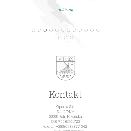
opširnije
Kontakt
Općina Sali
Sali II 74/A
23281 Sali, Hrvatska
OIB: 72285291723
telefon: +385(023) 377 042