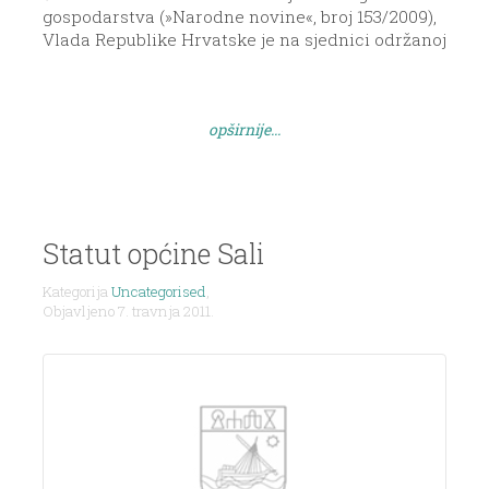
gospodarstva (»Narodne novine«, broj 153/2009),
Vlada Republike Hrvatske je na sjednici održanoj
28. svibnja 2010. godine donijela UREDBU O
VISINI VODNOGA DOPRINOSA Članak 1. Ovom se
Uredbom određuje visina vodnoga doprinosa.
opširnije...
Članak 2. U smislu ove Uredbe izraz: 1.
»Zaštićeno obalno područje mora« je zaštićeno
[…]
Statut općine Sali
Kategorija
Uncategorised
,
Objavljeno 7. travnja 2011.