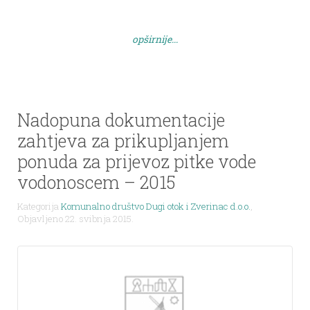
nabavi, direkorica Komunalnog društva Dugi otok i
Zverinac d.o.o. Sali, dana 25. svibnja 2015. […]
opširnije...
Nadopuna dokumentacije
zahtjeva za prikupljanjem
ponuda za prijevoz pitke vode
vodonoscem – 2015
Kategorija
Komunalno društvo Dugi otok i Zverinac d.o.o.
,
Objavljeno 22. svibnja 2015.