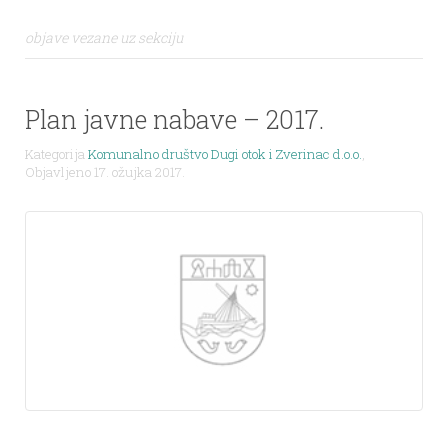
objave vezane uz sekciju
Plan javne nabave – 2017.
Kategorija
Komunalno društvo Dugi otok i Zverinac d.o.o.
,
Objavljeno 17. ožujka 2017.