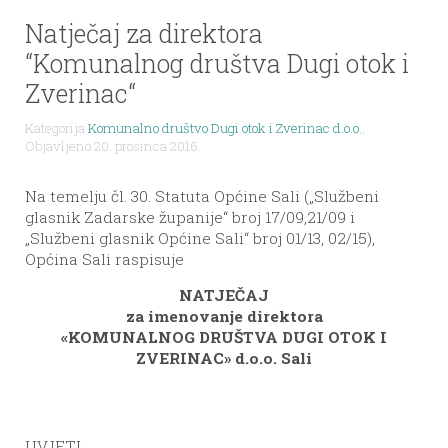
Natječaj za direktora
“Komunalnog društva Dugi otok i
Zverinac“
Kategorija
Komunalno društvo Dugi otok i Zverinac d.o.o.
,
Objavljeno 20. prosinca 2016.
Na temelju čl. 30. Statuta Općine Sali („Službeni
glasnik Zadarske županije“ broj 17/09,21/09 i
„Službeni glasnik Općine Sali“ broj 01/13, 02/15),
Općina Sali raspisuje
NATJEČAJ
za imenovanje direktora
«KOMUNALNOG DRUŠTVA DUGI OTOK I
ZVERINAC» d.o.o. Sali
UVJETI