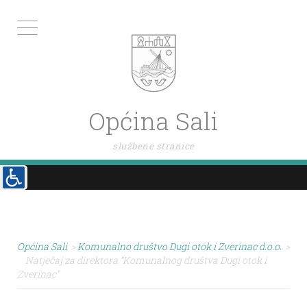
Općina Sali
službene stranice
Općina Sali
>
Komunalno društvo Dugi otok i Zverinac d.o.o.
>
Natječaj za direktora “Komunalnog društva Dugi otok i
Zverinac“