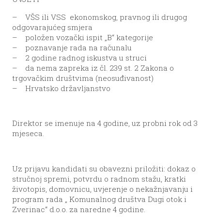
– VŠS ili VSS ekonomskog, pravnog ili drugog
odgovarajućeg smjera
– položen vozački ispit „B“ kategorije
– poznavanje rada na računalu
– 2 godine radnog iskustva u struci
– da nema zapreka iz čl. 239 st. 2 Zakona o
trgovačkim društvima (neosuđivanost)
– Hrvatsko državljanstvo
Direktor se imenuje na 4 godine, uz probni rok od 3
mjeseca.
Uz prijavu kandidati su obavezni priložiti: dokaz o
stručnoj spremi, potvrdu o radnom stažu, kratki
životopis, domovnicu, uvjerenje o nekažnjavanju i
program rada „ Komunalnog društva Dugi otok i
Zverinac“ d.o.o. za naredne 4 godine.