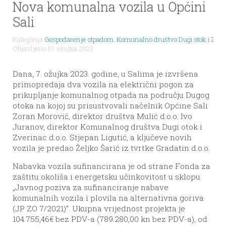
Nova komunalna vozila u Općini
Sali
Kategorija
Gospodarenje otpadom
,
Komunalno društvo Dugi otok i Zveri
Objavljeno 10. ožujka 2023.
Dana, 7. ožujka 2023. godine, u Salima je izvršena
primopredaja dva vozila na električni pogon za
prikupljanje komunalnog otpada na području Dugog
otoka na kojoj su prisustvovali načelnik Općine Sali
Zoran Morović, direktor društva Mulić d.o.o. Ivo
Juranov, direktor Komunalnog društva Dugi otok i
Zverinac d.o.o. Stjepan Ligutić, a ključeve novih
vozila je predao Željko Šarić iz tvrtke Gradatin d.o.o.
Nabavka vozila sufinancirana je od strane Fonda za
zaštitu okoliša i energetsku učinkovitost u sklopu
„Javnog poziva za sufinanciranje nabave
komunalnih vozila i plovila na alternativna goriva
(JP ZO 7/2021)“. Ukupna vrijednost projekta je
104.755,46€ bez PDV-a (789.280,00 kn bez PDV-a), od