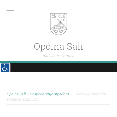
Općina Sali
službene stranice
Općina Sali
>
Gospodarenje otpadom
>
Nova komunalna
vozila u Općini Sali