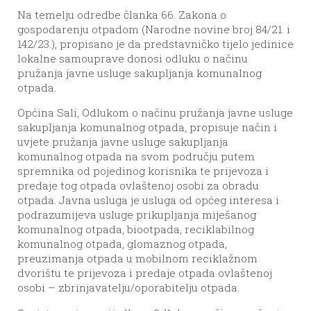
Na temelju odredbe članka 66. Zakona o
gospodarenju otpadom (Narodne novine broj 84/21. i
142/23.), propisano je da predstavničko tijelo jedinice
lokalne samouprave donosi odluku o načinu
pružanja javne usluge sakupljanja komunalnog
otpada.
Općina Sali, Odlukom o načinu pružanja javne usluge
sakupljanja komunalnog otpada, propisuje način i
uvjete pružanja javne usluge sakupljanja
komunalnog otpada na svom području putem
spremnika od pojedinog korisnika te prijevoza i
predaje tog otpada ovlaštenoj osobi za obradu
otpada. Javna usluga je usluga od općeg interesa i
podrazumijeva usluge prikupljanja miješanog
komunalnog otpada, biootpada, reciklabilnog
komunalnog otpada, glomaznog otpada,
preuzimanja otpada u mobilnom reciklažnom
dvorištu te prijevoza i predaje otpada ovlaštenoj
osobi – zbrinjavatelju/oporabitelju otpada.