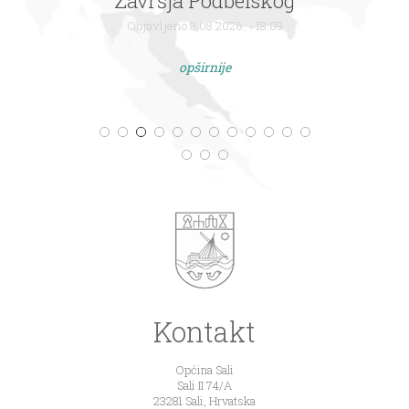
Završja Podbelskog
Objavljeno 8.08.2026. - 18:09
opširnije
Kontakt
Općina Sali
Sali II 74/A
23281 Sali, Hrvatska