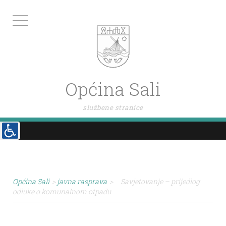
Općina Sali
službene stranice
Općina Sali
>
javna rasprava
>
Savjetovanje – prijedlog
odluke o komunalnom otpadu