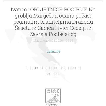
Ivanec : OBLJETNICE POGIBIJE Na
groblju Margečan odana počast
poginulim braniteljima Draženu
Šešetu iz Gačica i Ivici Cecelji iz
Završja Podbelskog
Objavljeno 8.08.2026. - 16:33
opširnije