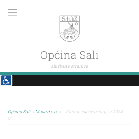
Općina Sali
službene stranice
Općina Sali
>
Mulić d.o.o.
>
Financijski izvještaj za 2024.
g.