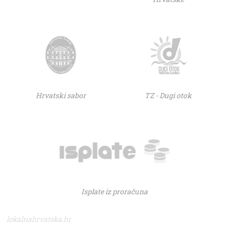
Hrvatski sabor
TZ - Dugi otok
Isplate iz proračuna
lokalnahrvatska.hr