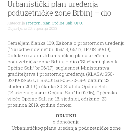
Urbanistički plan uređenja
poduzetničke zone Brbinj – dio
Kategorija
Prostorni plan Općine Sali
,
UPU
,
Objavljeno 25. siječnja 2023.
Temeljem članka 109, Zakona o prostornom uređenju
(“Narodne novine” br. 153/13, 65/17, 114/18, 39/19),
Odluke o izradi Urbanističkog plana uređenja
poduzetničke zone Brbinj – dio (“Službeni glasnik
Općine Sali” br.06/17), suglasnost Ministarstva
graditeljstva i prostornog uređenja (KLASA: 350-
02/19-13/66 Ur. BROJ: 531-06-1-2-19-9 datum: 22.
studeni 2019.) i članka 30. Statuta Općine Sali
(”Službeni glasnik Općine Sali” br.02/16), Općinsko
vijeće Općine Sali na 18. sjednici, održanoj 23.
prosinca 2019. godine donosi
ODLUKU
o donošenju
Urbanističkog plana uređenja poduzetničke zone