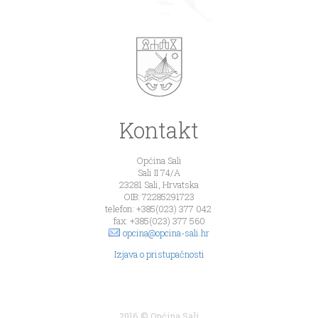
Kontakt
Općina Sali
Sali II 74/A
23281 Sali, Hrvatska
OIB: 72285291723
telefon: +385(023) 377 042
fax: +385(023) 377 560
opcina@opcina-sali.hr
Izjava o pristupačnosti
2016 © Općina Sali