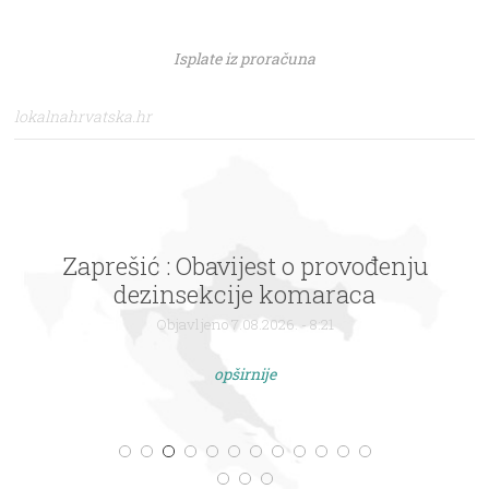
Isplate iz proračuna
lokalnahrvatska.hr
Zaprešić : Obavijest o provođenju
dezinsekcije komaraca
Objavljeno 7.08.2026. - 8:21
opširnije