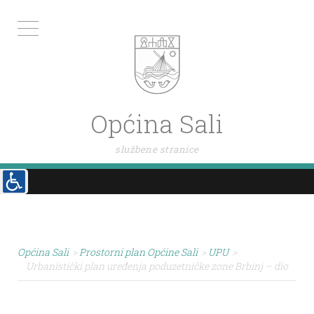
Općina Sali
službene stranice
Općina Sali
>
Prostorni plan Općine Sali
>
UPU
>
Urbanistički plan uređenja poduzetničke zone Brbinj – dio