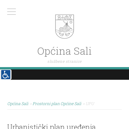
Općina Sali
službene stranice
Općina Sali
>
Prostorni plan Općine Sali
>
UPU
Urbanistički plan uređenja