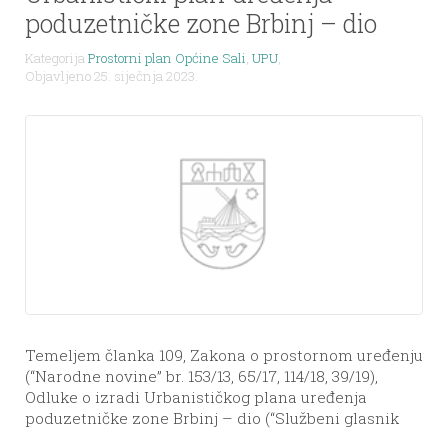
poduzetničke zone Brbinj – dio
Kategorija
Prostorni plan Općine Sali
,
UPU
,
Objavljeno 25. siječnja 2023.
Temeljem članka 109, Zakona o prostornom uređenju
(“Narodne novine” br. 153/13, 65/17, 114/18, 39/19),
Odluke o izradi Urbanističkog plana uređenja
poduzetničke zone Brbinj – dio (“Službeni glasnik
Općine Sali” br.06/17), suglasnost Ministarstva