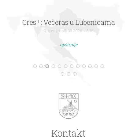
Cres ᶠ : Večeras u Lubenicama
Objavljeno 8.08.2026. - 3:16
opširnije
Kontakt