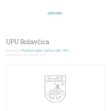
graditeljstva i prostornog uređenja (KLASA: 350-
02/19-13/66 Ur. BROJ: 531-06-1-2-19-9 datum: 22.
opširnije...
studeni 2019.) i članka 30. Statuta Općine Sali
(”Službeni glasnik Općine Sali” […]
UPU Božavčica
Kategorija
Prostorni plan Općine Sali
,
UPU
,
Objavljeno 28. veljače 2011.