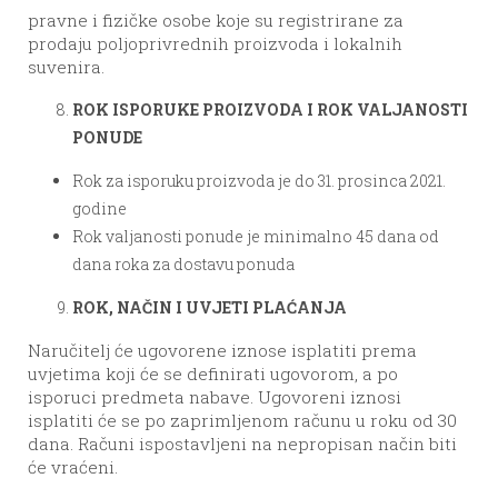
pravne i fizičke osobe koje su registrirane za
prodaju poljoprivrednih proizvoda i lokalnih
suvenira.
ROK ISPORUKE PROIZVODA I ROK VALJANOSTI
PONUDE
Rok za isporuku proizvoda je do 31. prosinca 2021.
godine
Rok valjanosti ponude je minimalno 45 dana od
dana roka za dostavu ponuda
ROK, NAČIN I UVJETI PLAĆANJA
Naručitelj će ugovorene iznose isplatiti prema
uvjetima koji će se definirati ugovorom, a po
isporuci predmeta nabave. Ugovoreni iznosi
isplatiti će se po zaprimljenom računu u roku od 30
dana. Računi ispostavljeni na nepropisan način biti
će vraćeni.