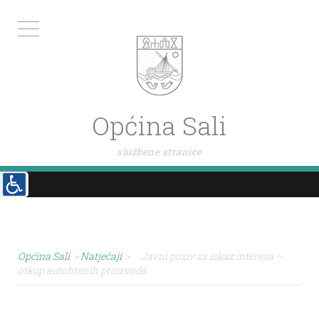
Općina Sali
službene stranice
Općina Sali
>
Natječaji
>
Javni poziv za iskaz interesa –
otkup autohtonih proizvoda