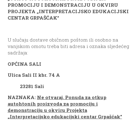
PROMOCIJU I DEMONSTRACIJU U OKVIRU
PROJEKTA „INTERPRETACIJSKO EDUKACIJSKI
CENTAR GRPAŠĆAK“
U slučaju dostave običnom poštom ili osobno na
vanjskom omotu treba biti adresa i oznaka sljedećeg
sadržaja:
OPĆINA SALI
Ulica Sali II kbr. 74 A
23281 Sali
NAZNAKA:
Ne otvaraj. Ponuda za otkup
autohtonih proizvoda za promociju i
demonstraciju u okviru Projekta
„Interpretacijsko edukacijski centar Grpašćak“