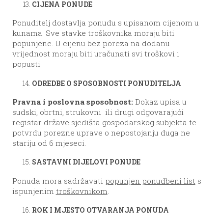
CIJENA PONUDE
Ponuditelj dostavlja ponudu s upisanom cijenom u
kunama. Sve stavke troškovnika moraju biti
popunjene. U cijenu bez poreza na dodanu
vrijednost moraju biti uračunati svi troškovi i
popusti.
ODREDBE O SPOSOBNOSTI PONUDITELJA
Pravna i poslovna sposobnost:
Dokaz upisa u
sudski, obrtni, strukovni ili drugi odgovarajući
registar države sjedišta gospodarskog subjekta te
potvrdu porezne uprave o nepostojanju duga ne
stariju od 6 mjeseci.
SASTAVNI DIJELOVI PONUDE
Ponuda mora sadržavati
popunjen ponudbeni list
s
ispunjenim
troškovnikom
.
ROK I MJESTO OTVARANJA PONUDA