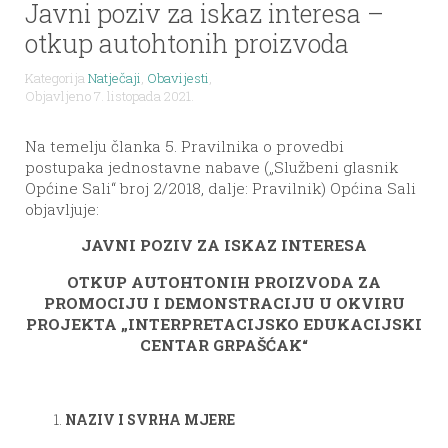
Javni poziv za iskaz interesa –
otkup autohtonih proizvoda
Kategorija
Natječaji
,
Obavijesti
,
Objavljeno 7. listopada 2021.
Na temelju članka 5. Pravilnika o provedbi
postupaka jednostavne nabave („Službeni glasnik
Općine Sali“ broj 2/2018, dalje: Pravilnik) Općina Sali
objavljuje:
JAVNI POZIV ZA ISKAZ INTERESA
OTKUP AUTOHTONIH PROIZVODA ZA
PROMOCIJU I DEMONSTRACIJU U OKVIRU
PROJEKTA „INTERPRETACIJSKO EDUKACIJSKI
CENTAR GRPAŠĆAK“
NAZIV I SVRHA MJERE