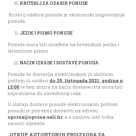
KRITERIJ ZA ODABIR PONUDE
Kriterij odabira ponude je ekonomski najpovoljnija
ponuda.
JEZIK I PISMO PONUDE
Ponuda mora biti izrađena na hrvatskom jeziku i
latiničnom pismu.
NAČIN IZRADE I DOSTAVE PONUDA
Ponuda se dostavlja elektronskom ili običnom
poštom ili osobno
do 25. listopada 2021. godine u
13:00
te bez obzira na način dostave ista mora biti
zaprimljena do navedenog roka.
U slučaju dostave ponude elektronskom poštom
ponudu je potrebno dostaviti na adresu:
opcina@opcina-sali.hr
, a u naslovu iste treba
navesti sljedeće:
„
OTKUP AUTOHTONIH PROIZVODA ZA