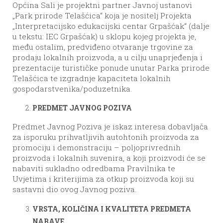
Općina Sali je projektni partner Javnoj ustanovi
„Park prirode Telašćica“ koja je nositelj Projekta
„Interpretacijsko edukacijski centar Grpašćak“ (dalje
u tekstu: IEC Grpašćak) u sklopu kojeg projekta je,
među ostalim, predviđeno otvaranje trgovine za
prodaju lokalnih proizvoda, a u cilju unaprjeđenja i
prezentacije turističke ponude unutar Parka prirode
Telašćica te izgradnje kapaciteta lokalnih
gospodarstvenika/poduzetnika.
PREDMET JAVNOG POZIVA
Predmet Javnog Poziva je iskaz interesa dobavljača
za isporuku prihvatljivih autohtonih proizvoda za
promociju i demonstraciju – poljoprivrednih
proizvoda i lokalnih suvenira, a koji proizvodi će se
nabaviti sukladno odredbama Pravilnika te
Uvjetima i kriterijima za otkup proizvoda koji su
sastavni dio ovog Javnog poziva.
VRSTA, KOLIČINA I KVALITETA PREDMETA
NABAVE