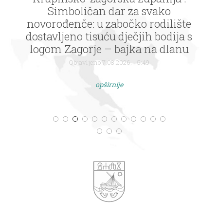
Samobor : Izrada uspornika prometa
Objavljeno 7.08.2026. - 5:49
opširnije