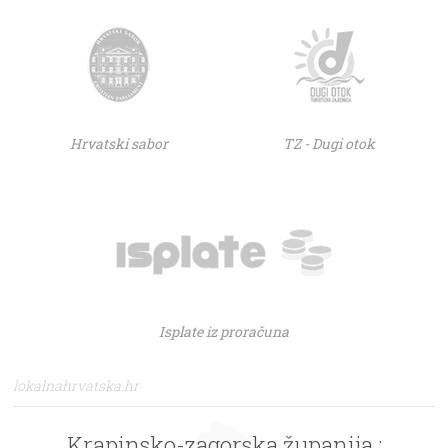
Hrvatski sabor
TZ - Dugi otok
Isplate iz proračuna
lokalnahrvatska.hr