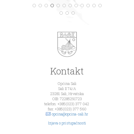
Kontakt
Općina Sali
Sali II 74/A
23281 Sali, Hrvatska
OIB: 72285291723
telefon: +385(023) 377 042
fax: +385(023) 377 560
opcina@opcina-sali.hr
Izjava o pristupačnosti