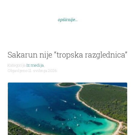
Sanacija i uređenje prostora u ambulantama u Luci i
Žmanu u iznosu od 32.420,00 EUR Izgradnja
vodovodne mreže u naselju Božava u iznosu od
opširnije...
100.000,00 EUR Izvor: […]
Sakarun nije “tropska razglednica”
Kategorija
Iz medija
,
Objavljeno 11. svibnja 2026.