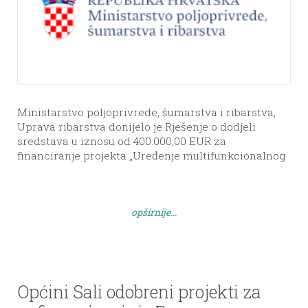
Ministarstvo poljoprivrede, šumarstva i ribarstva,
Uprava ribarstva donijelo je Rješenje o dodjeli
sredstava u iznosu od 400.000,00 EUR za
financiranje projekta „Uređenje multifunkcionalnog
centra ribarske baštine u Velom Ratu – “Soliona”“.
Projekt će se provoditi do kraja 2028. godine, a
obuhvaća rekonstrukciju prostora nekadašnje
opširnije...
„Solione“ u Velom Ratu.
Općini Sali odobreni projekti za