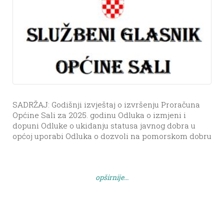
SADRŽAJ: Godišnji izvještaj o izvršenju Proračuna
Općine Sali za 2025. godinu Odluka o izmjeni i
dopuni Odluke o ukidanju statusa javnog dobra u
općoj uporabi Odluka o dozvoli na pomorskom dobru
(lokacija Uvala Brbišćica, redni broj 5.6.9.) Odluka o
davanju suglasnosti i jamstva Općine Sali za
kratkoročno kreditno zaduženje trgovačkom društvu
opširnije...
Mulić d.o.o. Odluka o […]