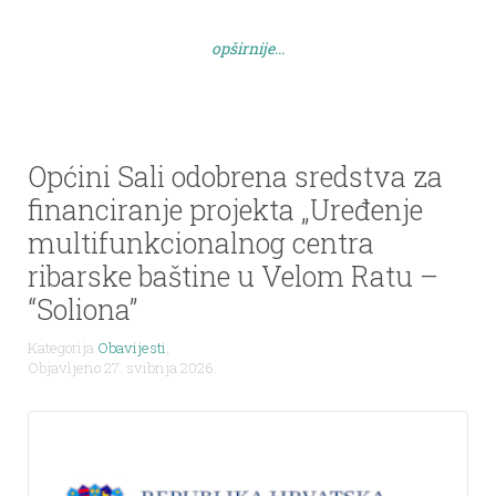
rekonstrukciju i opremanje postojećeg dječjeg
igrališta. Poveznica: Ministarstvo demografije i
opširnije...
useljeništva – javni poziv
Općini Sali odobrena sredstva za
financiranje projekta „Uređenje
multifunkcionalnog centra
ribarske baštine u Velom Ratu –
“Soliona”
Kategorija
Obavijesti
,
Objavljeno 27. svibnja 2026.