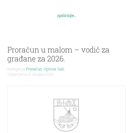
imenom Petra Lorinija. Autorica marke je
dizajnerica Sabina Rešić iz Zagreba, a autor teksta
opširnije...
[…]
Proračun u malom – vodič za
građane za 2026.
Kategorija
Proračun Općine Sali
,
Objavljeno 4. ožujka 2026.