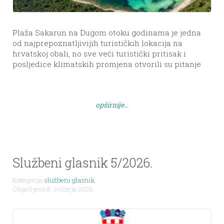
Plaža Sakarun na Dugom otoku godinama je jedna
od najprepoznatljivijih turističkih lokacija na
hrvatskoj obali, no sve veći turistički pritisak i
posljedice klimatskih promjena otvorili su pitanje
njezine dugoročne zaštite i održivosti. Klimatske
promjene i turizam na Jadranu: Dugi otok kao
primjer prilagodbe budućnostiU sklopu završne faze
opširnije...
međunarodnog Interreg Mediterranean projekta
Nature for Climate Change, […]
Službeni glasnik 5/2026.
Kategorija
službeni glasnik
,
Objavljeno 8. svibnja 2026.