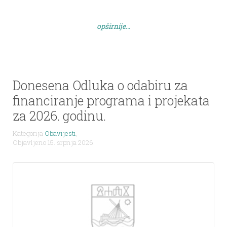
broj 2/24, 4/24, 4/25, 9/25 i 2/26) i članka 45. Statuta
Općine Sali (Službeni glasnik Općine Sali broj […]
opširnije...
Donesena Odluka o odabiru za
financiranje programa i projekata
za 2026. godinu.
Kategorija
Obavijesti
,
Objavljeno 15. srpnja 2026.