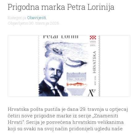
Prigodna marka Petra Lorinija
Kategorija
Obavijesti
,
Objavljeno 30. travnja 2026.
Hrvatska pošta pustila je dana 29. travnja u optjecaj
četiri nove prigodne marke iz serije „Znameniti
Hrvati“. Serija je posvećena hrvatskim velikanima
koji su svaki na svoj način pridonijeli ugledu naše
zemlje i odsad sadrži i poštansku marku s likom i