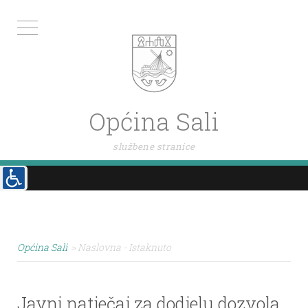
Općina Sali
službene stranice
Općina Sali
>
Naslovna - Istaknuto
Javni natječaj za dodjelu dozvola