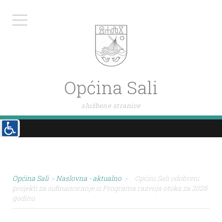
Općina Sali
službene stranice
Općina Sali
>
Naslovna - aktualno
>
Općini Sali odobreni
projekti za sufinanciranje iz Programa razvoja otoka za 2026.
godinu