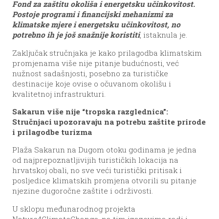
Fond za zaštitu okoliša i energetsku učinkovitost.
Postoje programi i financijski mehanizmi za
klimatske mjere i energetsku učinkovitost, no
potrebno ih je još snažnije koristiti
, istaknula je.
Zaključak stručnjaka je kako prilagodba klimatskim
promjenama više nije pitanje budućnosti, već
nužnost sadašnjosti, posebno za turističke
destinacije koje ovise o očuvanom okolišu i
kvalitetnoj infrastrukturi.
Sakarun više nije “tropska razglednica”:
Stručnjaci upozoravaju na potrebu zaštite prirode
i prilagodbe turizma
Plaža Sakarun na Dugom otoku godinama je jedna
od najprepoznatljivijih turističkih lokacija na
hrvatskoj obali, no sve veći turistički pritisak i
posljedice klimatskih promjena otvorili su pitanje
njezine dugoročne zaštite i održivosti.
U sklopu međunarodnog projekta
Nature4ClimateChange, na tim izazovima radi i