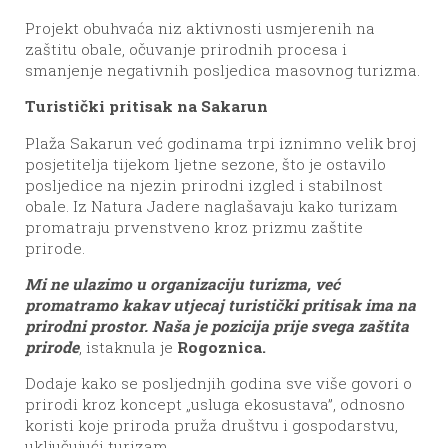
Projekt obuhvaća niz aktivnosti usmjerenih na
zaštitu obale, očuvanje prirodnih procesa i
smanjenje negativnih posljedica masovnog turizma.
Turistički pritisak na Sakarun
Plaža Sakarun već godinama trpi iznimno velik broj
posjetitelja tijekom ljetne sezone, što je ostavilo
posljedice na njezin prirodni izgled i stabilnost
obale. Iz Natura Jadere naglašavaju kako turizam
promatraju prvenstveno kroz prizmu zaštite
prirode.
Mi ne ulazimo u organizaciju turizma, već
promatramo kakav utjecaj turistički pritisak ima na
prirodni prostor. Naša je pozicija prije svega zaštita
prirode
, istaknula je
Rogoznica.
Dodaje kako se posljednjih godina sve više govori o
prirodi kroz koncept „usluga ekosustava”, odnosno
koristi koje priroda pruža društvu i gospodarstvu,
uključujući turizam.