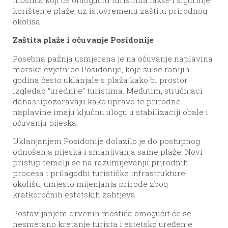
mostića koji će omogućiti turistima lakše i sigurnije
korištenje plaže, uz istovremenu zaštitu prirodnog
okoliša.
Zaštita plaže i očuvanje Posidonije
Posebna pažnja usmjerena je na očuvanje naplavina
morske cvjetnice Posidonije, koje su se ranijih
godina često uklanjale s plaža kako bi prostor
izgledao “urednije” turistima. Međutim, stručnjaci
danas upozoravaju kako upravo te prirodne
naplavine imaju ključnu ulogu u stabilizaciji obale i
očuvanju pijeska.
Uklanjanjem Posidonije dolazilo je do postupnog
odnošenja pijeska i smanjivanja same plaže. Novi
pristup temelji se na razumijevanju prirodnih
procesa i prilagodbi turističke infrastrukture
okolišu, umjesto mijenjanja prirode zbog
kratkoročnih estetskih zahtjeva.
Postavljanjem drvenih mostića omogućit će se
nesmetano kretanje turista i estetsko uređenje