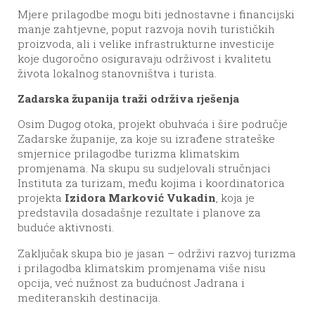
Mjere prilagodbe mogu biti jednostavne i financijski
manje zahtjevne, poput razvoja novih turističkih
proizvoda, ali i velike infrastrukturne investicije
koje dugoročno osiguravaju održivost i kvalitetu
života lokalnog stanovništva i turista.
Zadarska županija traži održiva rješenja
Osim Dugog otoka, projekt obuhvaća i šire područje
Zadarske županije, za koje su izrađene strateške
smjernice prilagodbe turizma klimatskim
promjenama. Na skupu su sudjelovali stručnjaci
Instituta za turizam, među kojima i koordinatorica
projekta
Izidora Marković Vukadin
, koja je
predstavila dosadašnje rezultate i planove za
buduće aktivnosti.
Zaključak skupa bio je jasan – održivi razvoj turizma
i prilagodba klimatskim promjenama više nisu
opcija, već nužnost za budućnost Jadrana i
mediteranskih destinacija.