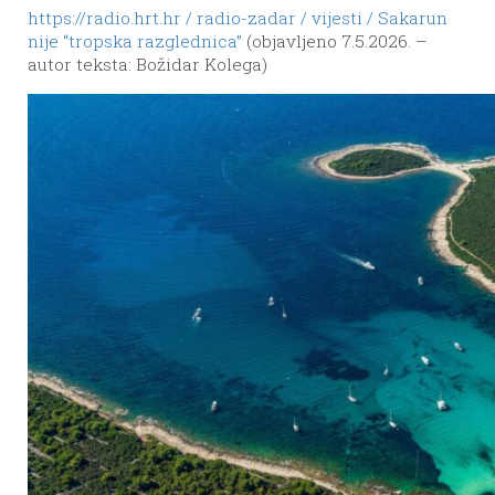
https://radio.hrt.hr / radio-zadar / vijesti / Sakarun
nije “tropska razglednica”
(objavljeno 7.5.2026. –
autor teksta: Božidar Kolega)