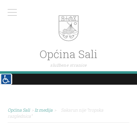
Općina Sali
službene stranice
Općina Sali
>
Iz medija
>
Sakarun nije “tropska
razglednica”