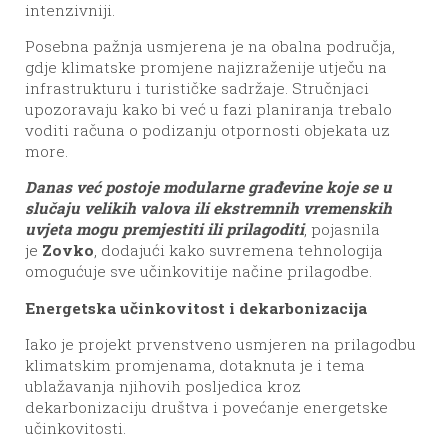
intenzivniji.
Posebna pažnja usmjerena je na obalna područja,
gdje klimatske promjene najizraženije utječu na
infrastrukturu i turističke sadržaje. Stručnjaci
upozoravaju kako bi već u fazi planiranja trebalo
voditi računa o podizanju otpornosti objekata uz
more.
Danas već postoje modularne građevine koje se u
slučaju velikih valova ili ekstremnih vremenskih
uvjeta mogu premjestiti ili prilagoditi
, pojasnila
je
Zovko
, dodajući kako suvremena tehnologija
omogućuje sve učinkovitije načine prilagodbe.
Energetska učinkovitost i dekarbonizacija
Iako je projekt prvenstveno usmjeren na prilagodbu
klimatskim promjenama, dotaknuta je i tema
ublažavanja njihovih posljedica kroz
dekarbonizaciju društva i povećanje energetske
učinkovitosti.