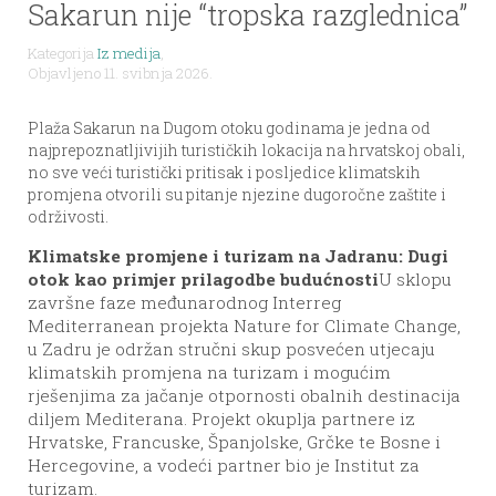
Sakarun nije “tropska razglednica”
Kategorija
Iz medija
,
Objavljeno 11. svibnja 2026.
Plaža Sakarun na Dugom otoku godinama je jedna od
najprepoznatljivijih turističkih lokacija na hrvatskoj obali,
no sve veći turistički pritisak i posljedice klimatskih
promjena otvorili su pitanje njezine dugoročne zaštite i
održivosti.
Klimatske promjene i turizam na Jadranu: Dugi
otok kao primjer prilagodbe budućnosti
U sklopu
završne faze međunarodnog Interreg
Mediterranean projekta Nature for Climate Change,
u Zadru je održan stručni skup posvećen utjecaju
klimatskih promjena na turizam i mogućim
rješenjima za jačanje otpornosti obalnih destinacija
diljem Mediterana. Projekt okuplja partnere iz
Hrvatske, Francuske, Španjolske, Grčke te Bosne i
Hercegovine, a vodeći partner bio je Institut za
turizam.