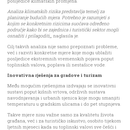
posljedice klimatskih promjena.
Analiza klimatskih rizika predstavlja temelj za
planiranje budućih mjera. Potrebno je razumjeti s
kojim se konkretnim rizicima suočava određeno
područje kako bi se zajednica i turistički sektor mogli
osnažiti i prilagoditi
„, naglasila je.
Cilj takvih analiza nije samo prepoznati probleme,
već i razviti konkretne mjere koje mogu ublažiti
posljedice ekstremnih vremenskih pojava poput
toplinskih valova, poplava ili nestašice vode.
Inovativna rješenja za gradove i turizam
Među mogućim rješenjima izdvajaju se inovativni
sustavi poput kišnih vrtova, održivih sustava
navodnjavanja i urbanih sjenica koje mogu smanjiti
temperaturu u gradskim ulicama i do pet stupnjeva.
Takve mjere nisu važne samo za kvalitetu života
građana, već i za turističko iskustvo, osobito tijekom
ljetnih mjeseci kada su toplinski valovi sve češći i