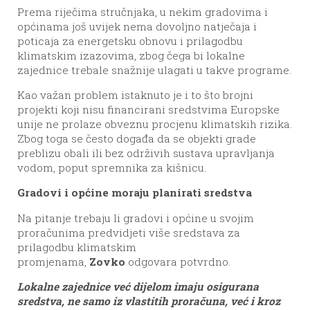
Prema riječima stručnjaka, u nekim gradovima i
općinama još uvijek nema dovoljno natječaja i
poticaja za energetsku obnovu i prilagodbu
klimatskim izazovima, zbog čega bi lokalne
zajednice trebale snažnije ulagati u takve programe.
Kao važan problem istaknuto je i to što brojni
projekti koji nisu financirani sredstvima Europske
unije ne prolaze obveznu procjenu klimatskih rizika.
Zbog toga se često događa da se objekti grade
preblizu obali ili bez održivih sustava upravljanja
vodom, poput spremnika za kišnicu.
Gradovi i općine moraju planirati sredstva
Na pitanje trebaju li gradovi i općine u svojim
proračunima predvidjeti više sredstava za
prilagodbu klimatskim
promjenama,
Zovko
odgovara potvrdno.
Lokalne zajednice već dijelom imaju osigurana
sredstva, ne samo iz vlastitih proračuna, već i kroz