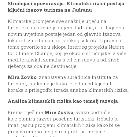
Stručnjaci upozoravaju: Klimatski rizici postaju
ključni izazov turizma na Jadranu
Klimatske promjene sve snažnije utječu na
turističke destinacije diljem Jadrana, a prilagodba
novim uvjetima postaje jedan od glavnih izazova
lokalnih zajednica i turističkog sektora. Upravo o
tome govorilo se u sklopu Interreg projekta Nature
for Climate Change, koji je okupio stručnjake iz više
mediteranskih zemalja s ciljem razvoja održivih
rješenja za obalne destinacije.
Mira Zovko
, znanstvena suradnica Instituta za
turizam, istaknula je kako je jedan od ključnih
koraka u prilagodbi izrada analiza klimatskih rizika.
Analiza klimatskih rizika kao temelj razvoja
Prema riječima
Mire Zovko
, svako područje
koje planira razvoj, posebno turistički, trebalo bi
imati jasnu procjenu klimatskih rizika kako bi se
pravovremeno moglo reagirati na moguće