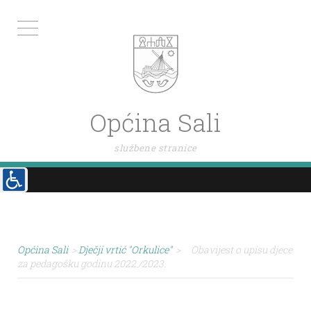
Općina Sali
službene stranice
Općina Sali
>
Dječji vrtić "Orkulice"
>
Obavijest o upisu djece
za pedagošku godinu 2022./2023.