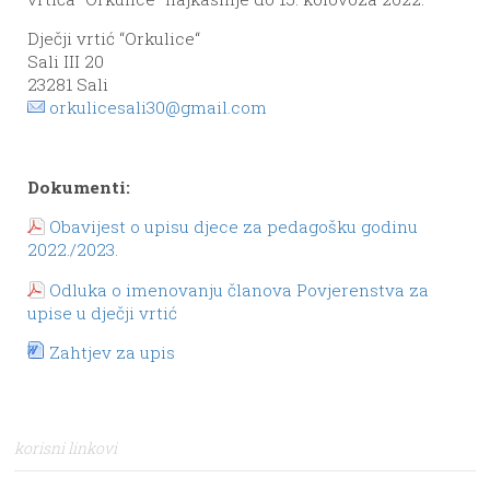
Dječji vrtić “Orkulice“
Sali III 20
23281 Sali
orkulicesali30@gmail.com
Dokumenti:
Obavijest o upisu djece za pedagošku godinu
2022./2023.
Odluka o imenovanju članova Povjerenstva za
upise u dječji vrtić
Zahtjev za upis
korisni linkovi