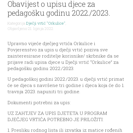
Obavijest o upisu djece za
pedagošku godinu 2022./2023.
Kategorija
Dječji vrtić "Orkulice"
,
Objavljeno 21. lipnja 2022.
Upravno vijeće dječjeg vrtića Orkulice i
Povjerenstvo za upis u dječji vrtić poziva sve
zainteresirane roditelje korisnike/ skrbnike da se
prijave radi upisa djece u Dječji vrtić “Orkulice” za
pedagošku godinu 2022./2023.
U pedagoškoj godini 2022./2023. u dječji vrtić primat
će se djeca s navršene tri godine i djeca koja će do 1.
travnja 2023. napuniti tri godine.
Dokumenti potrebni za upis:
UZ ZAHTJEV ZA UPIS DJETETA U PROGRAM
DJEČJEG VRTIĆA POTREBNO JE PRILOŽITI:
1. Presliku rodnog lista ili izvatka iz matice rođenih