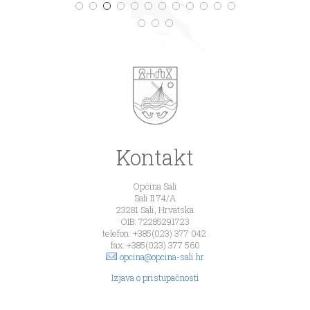
Kontakt
Općina Sali
Sali II 74/A
23281 Sali, Hrvatska
OIB: 72285291723
telefon: +385(023) 377 042
fax: +385(023) 377 560
opcina@opcina-sali.hr
Izjava o pristupačnosti