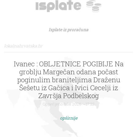
Isplate iz proračuna
lokalnahrvatska.hr
Ivanec : OBLJETNICE POGIBIJE Na
groblju Margečan odana počast
poginulim braniteljima Draženu
Šešetu iz Gačica i Ivici Cecelji iz
Završja Podbelskog
Objavljeno 8.08.2026. - 17:22
opširnije