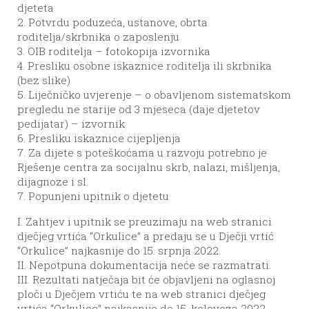
djeteta
2. Potvrdu poduzeća, ustanove, obrta
roditelja/skrbnika o zaposlenju
3. OIB roditelja – fotokopija izvornika
4. Presliku osobne iskaznice roditelja ili skrbnika
(bez slike)
5. Liječničko uvjerenje – o obavljenom sistematskom
pregledu ne starije od 3 mjeseca (daje djetetov
pedijatar) – izvornik
6. Presliku iskaznice cijepljenja
7. Za dijete s poteškoćama u razvoju potrebno je
Rješenje centra za socijalnu skrb, nalazi, mišljenja,
dijagnoze i sl.
7. Popunjeni upitnik o djetetu
I. Zahtjev i upitnik se preuzimaju na web stranici
dječjeg vrtića “Orkulice” a predaju se u Dječji vrtić
“Orkulice” najkasnije do 15. srpnja 2022.
II. Nepotpuna dokumentacija neće se razmatrati.
III. Rezultati natječaja bit će objavljeni na oglasnoj
ploči u Dječjem vrtiću te na web stranici dječjeg
vrtića “Orkulice” najkasnije do 15. kolovoza 2022.