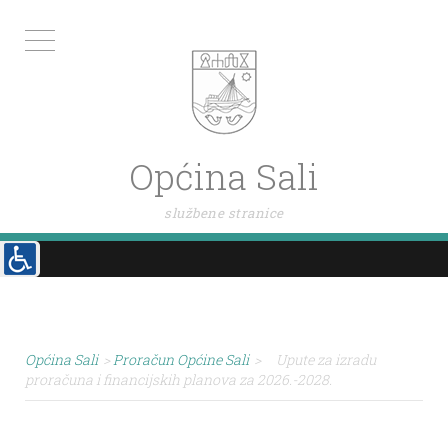
Općina Sali
službene stranice
Općina Sali
>
Proračun Općine Sali
>
Upute za izradu
proračuna i financijskih planova za 2026.-2028.