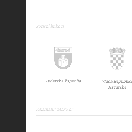
korisni linkovi
Zadarska županija
Vlada Republik
Hrvatske
lokalnahrvatska.hr