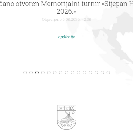
Cres : Proslavljen Dan pobjede
Objavljeno 6.08.2026. - 2:38
opširnije