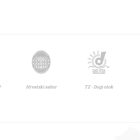
e
Hrvatski sabor
TZ - Dugi otok