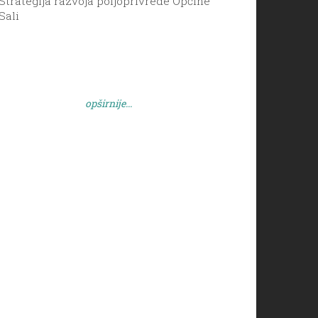
Strategija razvoja poljoprivrede Općine
Sali
opširnije...