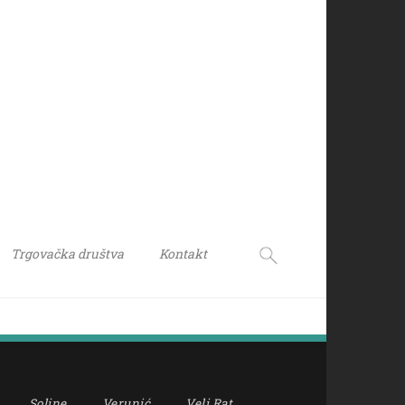
Trgovačka društva
Kontakt
Soline
Verunić
Veli Rat