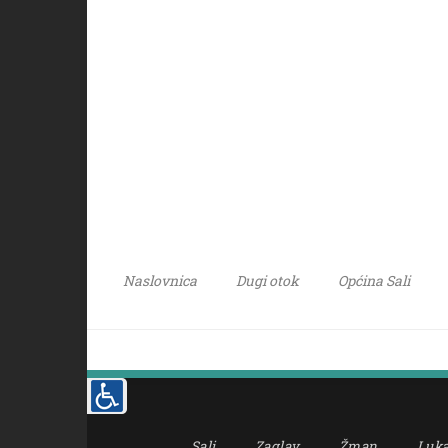
Naslovnica
Dugi otok
Općina Sali
Sali
Zaglav
Žman
Luk