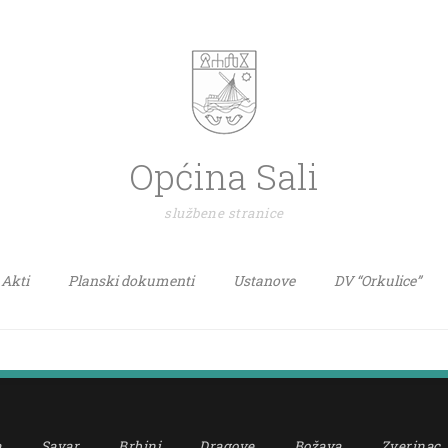
Općina Sali
službene stranice
Akti
Planski dokumenti
Ustanove
DV “Orkulice”
a
Savar
Brbinj
Dragove
Božava
Zverinac