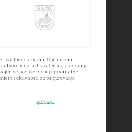
Provedbeni program Općine Sali
kratkoročni je akt strateškog planiranja
kojim se pobliže opisuju prioritetne
mjere i aktivnosti za osiguravanje
provedbe ciljeva iz povezanih,
hijerarhijski viših akata strateškog
planiranja te se ujedno osigurava
opširnije...
poveznica s proračunom Općine.
Struktura sadržaja Provedbenog
programa definirana je metodologijom
izrade strateških dokumenata te je
usklađena s višom razinom razvojnih