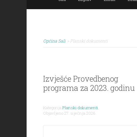
Općina Sali
>
Planski dokumenti
Izvješće Provedbenog
programa za 2023. godinu
Kategorija
Planski dokumenti
,
Objavljeno 27. siječnja 2026.