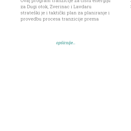
Ovaj program tranzicije za čistu energiju
za Dugi otok, Zverinac i Lavdaru
strateški je i taktički plan za planiranje i
provedbu procesa tranzicije prema
čistoj energiji kako to žele i vide svi
relevantni otočni dionici.
opširnije...