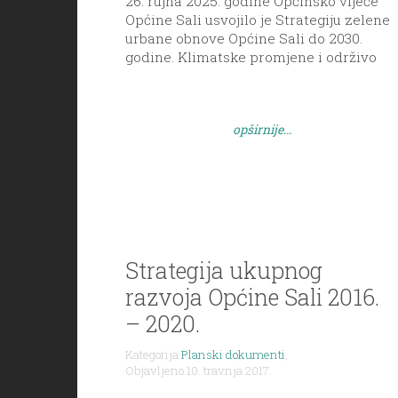
26. rujna 2025. godine Općinsko vijeće
Općine Sali usvojilo je Strategiju zelene
urbane obnove Općine Sali do 2030.
godine. Klimatske promjene i održivo
korištenje prirodnih resursa postao je
globalni problem. Općine i gradovi u
Republici Hrvatskoj suočavaju se sa
opširnije...
novonastalim izazovima, te
transformacijom svojih urbanih
prostora nastoje smanjiti emisije CO2,
očuvati prirodne resurse i stvoriti […]
Strategija ukupnog
razvoja Općine Sali 2016.
– 2020.
Kategorija
Planski dokumenti
,
Objavljeno 10. travnja 2017.