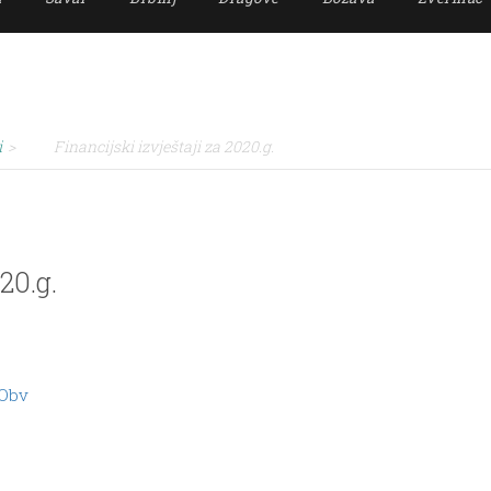
i
>
Financijski izvještaji za 2020.g.
20.g.
,Obv