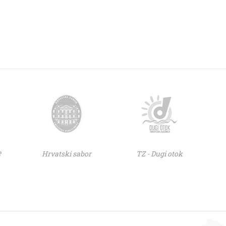
e
Hrvatski sabor
TZ - Dugi otok