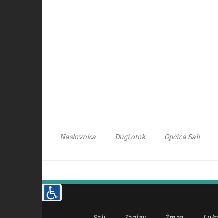
Naslovnica
Dugi otok
Općina Sali
Sali
Zaglav
Žman
Luk