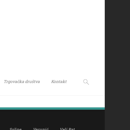
Trgovačka društva
Kontakt
Soline
Verunić
Veli Rat