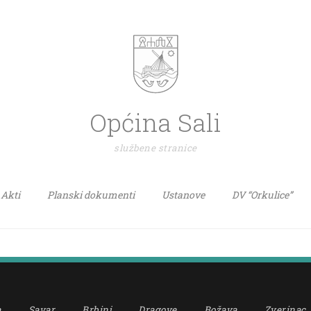
Općina Sali
službene stranice
Akti
Planski dokumenti
Ustanove
DV “Orkulice”
a
Savar
Brbinj
Dragove
Božava
Zverinac