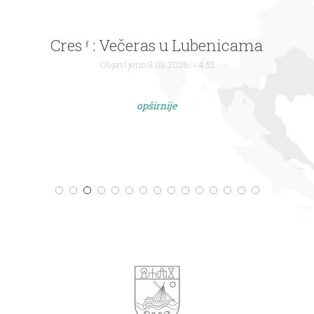
Cres ᶠ : Večeras u Lubenicama
Objavljeno 8.08.2026. - 4:51
opširnije