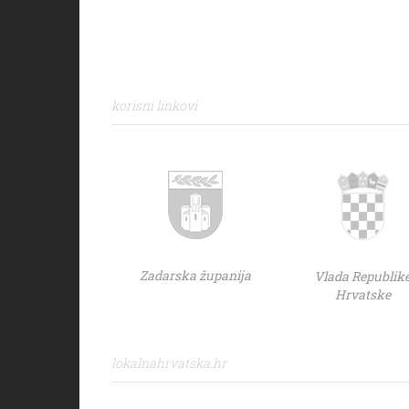
korisni linkovi
Zadarska županija
Vlada Republik
Hrvatske
lokalnahrvatska.hr