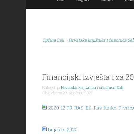
Općina Sali
>
Hrvatska knjižnica i čitaonica Sal
Financijski izvještaji za 20
Kategorija
Hrvatska knjižnica i čitaonica Sali
,
Objavljeno 29. siječnja 2021.
2020-12 PR-RAS, Bil, Ras-funkc, P-vrio
bilješke 2020