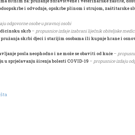
a bitnim za: pružanje zdravstvene i veterinarske zaštite, dost
doopskrbe i odvodnje, opskrbe plinom i strujom, zaštitarske sl
aju odgovorne osobe u pravnoj osobi
edicinsku skrb
–
propusnice izdaje izabrani liječnik obiteljske medic
t pružanja skrbi djeci i starijim osobama ili kupnje hrane i osn
bavljanje posla neophodno i ne može se obaviti od kuće
–
propusni
ju u sprječavanju širenja bolesti COVID-19
–
propusnice izdaju od
išta