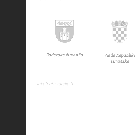
Zadarska županija
Vlada Republik
Hrvatske
lokalnahrvatska.hr
Sisak