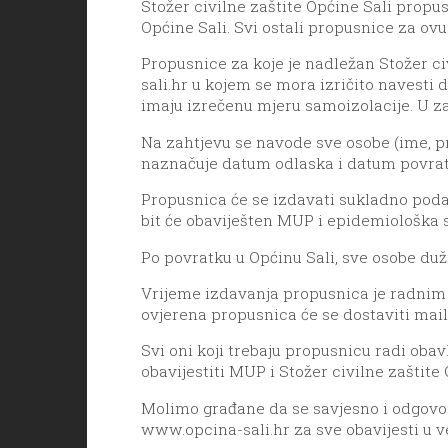
Stožer civilne zaštite Općine Sali propu
Općine Sali. Svi ostali propusnice za ovu 
Propusnice za koje je nadležan Stožer c
sali.hr
u kojem se mora izričito navesti da
imaju izrečenu mjeru samoizolacije. U z
Na zahtjevu se navode sve osobe (ime, pre
naznačuje datum odlaska i datum povratk
Propusnica će se izdavati sukladno pod
bit će obaviješten MUP i epidemiološka s
Po povratku u Općinu Sali, sve osobe duž
Vrijeme izdavanja propusnica je radnim da
ovjerena propusnica će se dostaviti mail
Svi oni koji trebaju propusnicu radi oba
obavijestiti MUP i Stožer civilne zaštite 
Molimo građane da se savjesno i odgovor
www.opcina-sali.hr za sve obavijesti u v