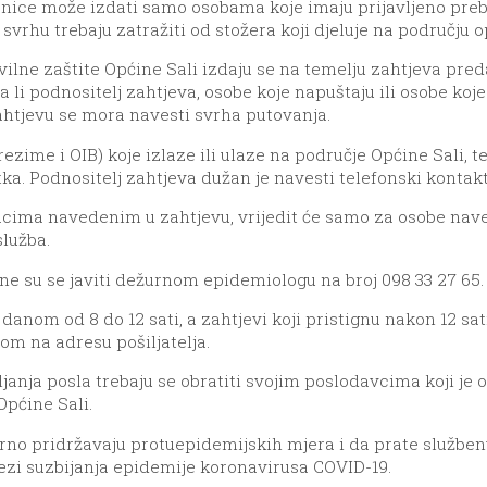
snice može izdati samo osobama koje imaju prijavljeno prebi
svrhu trebaju zatražiti od stožera koji djeluje na području op
ivilne zaštite Općine Sali izdaju se na temelju zahtjeva p
 li podnositelj zahtjeva, osobe koje napuštaju ili osobe koj
ahtjevu se mora navesti svrha putovanja.
zime i OIB) koje izlaze ili ulaze na područje Općine Sali, te 
a. Podnositelj zahtjeva dužan je navesti telefonski kontakt
acima navedenim u zahtjevu, vrijedit će samo za osobe nav
lužba.
ne su se javiti dežurnom epidemiologu na broj 098 33 27 65.
nom od 8 do 12 sati, a zahtjevi koji pristignu nakon 12 sati
om na adresu pošiljatelja.
vljanja posla trebaju se obratiti svojim poslodavcima koji 
Općine Sali.
no pridržavaju protuepidemijskih mjera i da prate služben
ezi suzbijanja epidemije koronavirusa COVID-19.