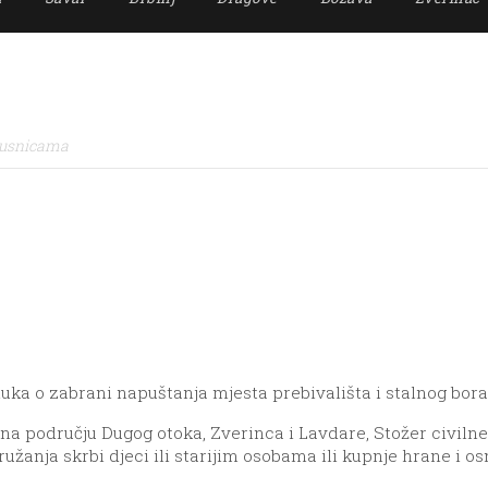
pusnicama
dluka o zabrani napuštanja mjesta prebivališta i stalnog bor
na području Dugog otoka, Zverinca i Lavdare, Stožer civilne
ružanja skrbi djeci ili starijim osobama ili kupnje hrane i o