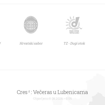
e
Hrvatski sabor
TZ - Dugi otok
: [video] 13. SJEDNICA GRADSKOG VIJEĆ
Cres ᶠ : Večeras u Lubenicama
SLUNJA
Objavljeno 8.08.2026. - 5:56
Objavljeno 8.08.2026. - 5:56