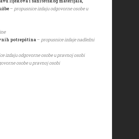
avu lijekova i sanitetskog materijala,
užbe
–
propusnice izdaju odgovorne osobe u
ine
ovnih potrepština
–
propusnice izdaje nadležni
ce izdaju odgovorne osobe u pravnoj osobi
govorne osobe u pravnoj osobi