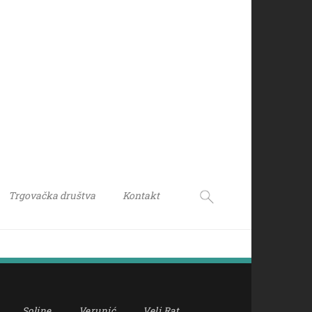
Trgovačka društva
Kontakt
Soline
Verunić
Veli Rat