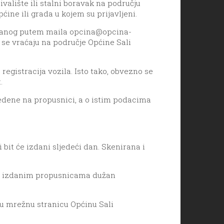
valište ili stalni boravak na području
ćine ili grada u kojem su prijavljeni.
redanog putem maila
opcina@opcina-
e se vraćaju na područje Općine Sali
registracija vozila. Isto tako, obvezno se
.
edene na propusnici, a o istim podacima
 bit će izdani sljedeći dan. Skenirana i
je o izdanim propusnicama dužan
u mrežnu stranicu Općinu Sali