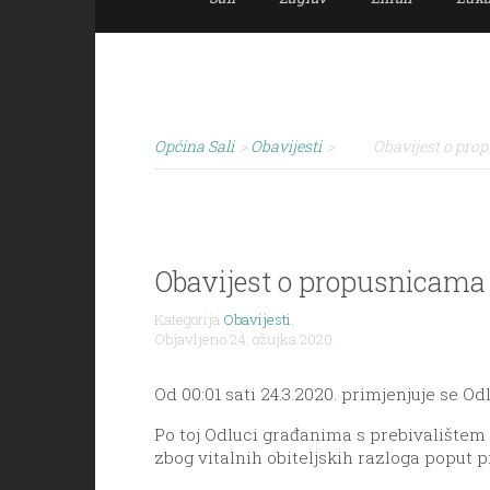
Općina Sali
>
Obavijesti
>
Obavijest o pro
Obavijest o propusnicama
Kategorija
Obavijesti
,
Objavljeno 24. ožujka 2020.
Od 00:01 sati 24.3.2020. primjenjuje se O
Po toj Odluci građanima s prebivalištem 
zbog vitalnih obiteljskih razloga poput p