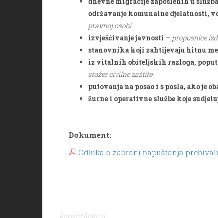
dnevne migracije zaposlenih u službam
održavanje komunalne djelatnosti, vo
pravnoj osobi
izvješćivanje javnosti
–
propusnice izd
stanovnika koji zahtijevaju hitnu m
iz vitalnih obiteljskih razloga, popu
stožer civilne zaštite
putovanja na posao i s posla, ako je o
žurne i operativne službe koje sudjelu
Dokument:
Odluka o zabrani napuštanja prebival
korisni linkovi