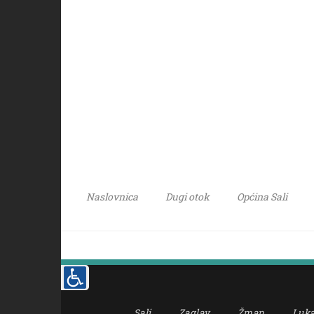
Naslovnica
Dugi otok
Općina Sali
Sali
Zaglav
Žman
Luk