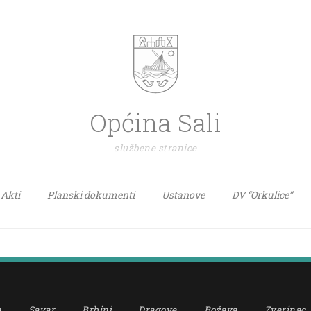
Općina Sali
službene stranice
Akti
Planski dokumenti
Ustanove
DV “Orkulice”
a
Savar
Brbinj
Dragove
Božava
Zverinac