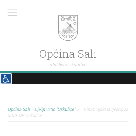
Općina Sali
službene stranice
Općina Sali
>
Dječji vrtić "Orkulice"
>
Financijski izvještaj za
2019. DV Orkulice