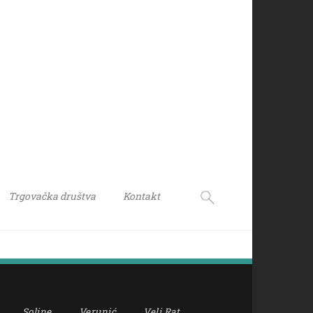
Trgovačka društva
Kontakt
Soline
Verunić
Veli Rat