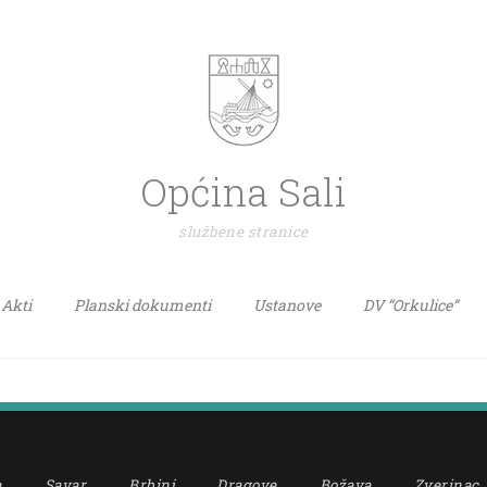
Općina Sali
službene stranice
Akti
Planski dokumenti
Ustanove
DV “Orkulice”
a
Savar
Brbinj
Dragove
Božava
Zverinac