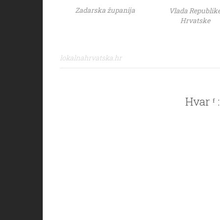
Zadarska županija
Vlada Republik
Hrvatske
lokalnahrvatska.hr
Hvar ᶠ