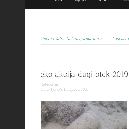
Općina Sali
>
Nekategorizirano
>
Izvješće 
eko-akcija-dugi-otok-2019
Kategorija
Objavljeno 3. listopada 2019.