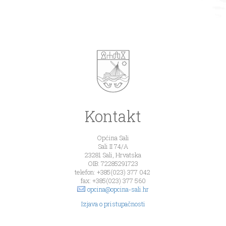
Kontakt
Općina Sali
Sali II 74/A
23281 Sali, Hrvatska
OIB: 72285291723
telefon: +385(023) 377 042
fax: +385(023) 377 560
opcina@opcina-sali.hr
Izjava o pristupačnosti