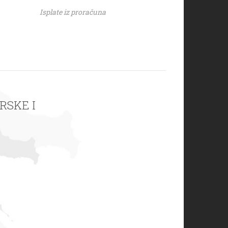
Isplate iz proračuna
ARSKE I