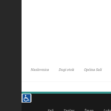
Naslovnica
Dugi otok
Općina Sali
Sali
Zaglav
Žman
Luk