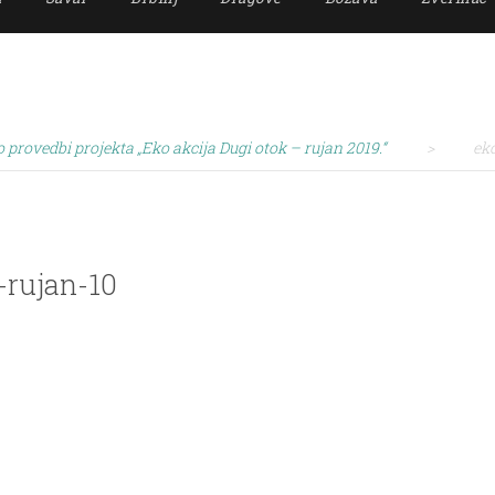
o provedbi projekta „Eko akcija Dugi otok – rujan 2019.“
>
eko
-rujan-10