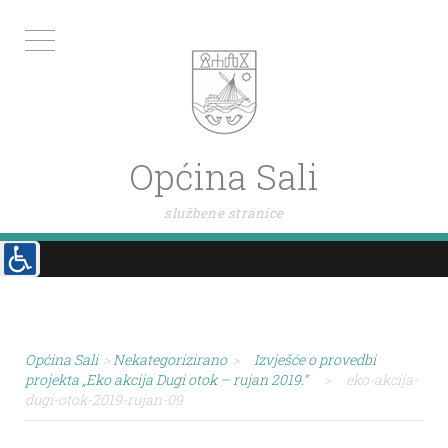
Općina Sali
službene stranice
Općina Sali
>
Nekategorizirano
>
Izvješće o provedbi
projekta „Eko akcija Dugi otok – rujan 2019.“
>
eko-akcija-
dugi-otok-2019-rujan-09