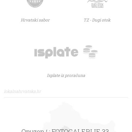
Hrvatski sabor
TZ - Dugi otok
Isplate iz proračuna
lokalnahrvatska.hr
Opuzen ᶠ : FOTOGALERIJE 33.