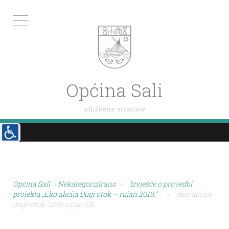
Općina Sali
službene stranice
Općina Sali
>
Nekategorizirano
>
Izvješće o provedbi
projekta „Eko akcija Dugi otok – rujan 2019.“
>
eko-akcija-
dugi-otok-2019-rujan-08