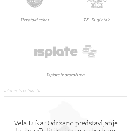
Hrvatski sabor
TZ - Dugi otok
Isplate iz proračuna
lokalnahrvatska.hr
Vela Luka : Održano predstavljanje
knjige »Politika i pravo u borbi za