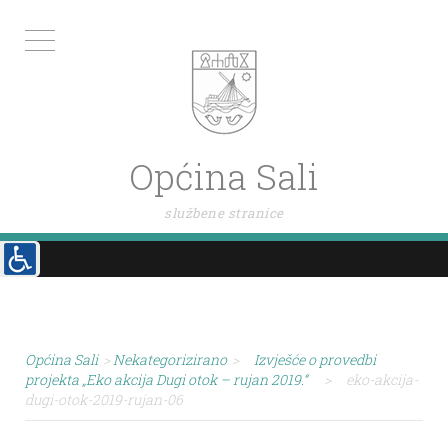
Općina Sali
službene stranice
Općina Sali
>
Nekategorizirano
>
Izvješće o provedbi
projekta „Eko akcija Dugi otok – rujan 2019.“
>
eko-akcija-
dugi-otok-2019-rujan-06