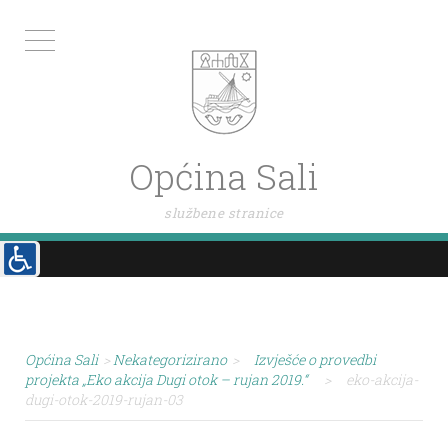
Općina Sali
službene stranice
Općina Sali
>
Nekategorizirano
>
Izvješće o provedbi
projekta „Eko akcija Dugi otok – rujan 2019.“
>
eko-akcija-
dugi-otok-2019-rujan-03