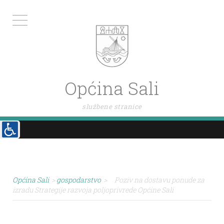
Općina Sali
službene stranice
Općina Sali
>
gospodarstvo
>
Poziv na dostavu ponude za
izradu Strategije razvoja poljoprivrede Općine Sali