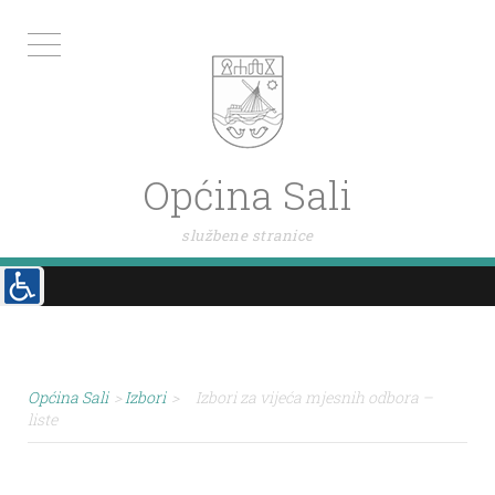
Općina Sali
službene stranice
Općina Sali
>
Izbori
>
Izbori za vijeća mjesnih odbora –
liste