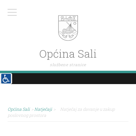
Općina Sali
službene stranice
Općina Sali
>
Natječaji
>
Natječaj za davanje u zakup
poslovnog prostora