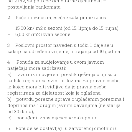
od 2 m2, za potrebe deficitarne djelatnosti –
postavljanja bankomata.
2. Početni iznos mjesečne zakupnine iznosi:
– 15,00 kn/ m2 u sezoni (od 15. lipnja do 15. rujna);
– 6,00 kn/m2 izvan sezone.
3. Poslovni prostor naveden u točki 1. daje se u
zakup na određeno vrijeme, u trajanju od 10 godina
4. Ponuda za sudjelovanje u ovom javnom
natječaju mora sadržavati:
a) izvornik ili ovjereni preslik rješenja o upisu u
sudski registar sa svim prilozima za pravne osobe,
iz kojeg mora biti vidljivo da je pravna osoba
registrirana za djelatnost koja je oglašena;
b) potvrdu porezne uprave o uplaćenim porezima i
doprinosima i drugim javnim davanjima (ne starija
od 30 dana);
c) ponuđeni iznos mjesečne zakupnine.
5. Ponude se dostavljaju u zatvorenoj omotnici u