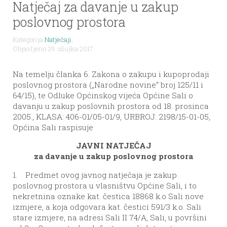
Natječaj za davanje u zakup
poslovnog prostora
Kategorija
Natječaji
,
Objavljeno 29. ožujka 2017.
Na temelju članka 6. Zakona o zakupu i kupoprodaji
poslovnog prostora („Narodne novine“ broj 125/11 i
64/15), te Odluke Općinskog vijeća Općine Sali o
davanju u zakup poslovnih prostora od 18. prosinca
2005., KLASA: 406-01/05-01/9, URBROJ: 2198/15-01-05,
Općina Sali raspisuje
JAVNI NATJEČAJ
za davanje u zakup poslovnog prostora
1. Predmet ovog javnog natječaja je zakup
poslovnog prostora u vlasništvu Općine Sali, i to
nekretnina oznake kat. čestica 18868 k.o Sali nove
izmjere, a koja odgovara kat. čestici 591/3 k.o. Sali
stare izmjere, na adresi Sali II 74/A, Sali, u površini