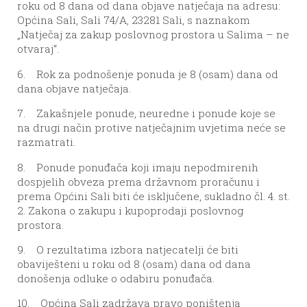
roku od 8 dana od dana objave natječaja na adresu:
Općina Sali, Sali 74/A, 23281 Sali, s naznakom
„Natječaj za zakup poslovnog prostora u Salima – ne
otvaraj“.
6. Rok za podnošenje ponuda je 8 (osam) dana od
dana objave natječaja.
7. Zakašnjele ponude, neuredne i ponude koje se
na drugi način protive natječajnim uvjetima neće se
razmatrati.
8. Ponude ponuđača koji imaju nepodmirenih
dospjelih obveza prema državnom proračunu i
prema Općini Sali biti će isključene, sukladno čl. 4. st.
2. Zakona o zakupu i kupoprodaji poslovnog
prostora.
9. O rezultatima izbora natjecatelji će biti
obaviješteni u roku od 8 (osam) dana od dana
donošenja odluke o odabiru ponuđača.
10. Općina Sali zadržava pravo poništenja