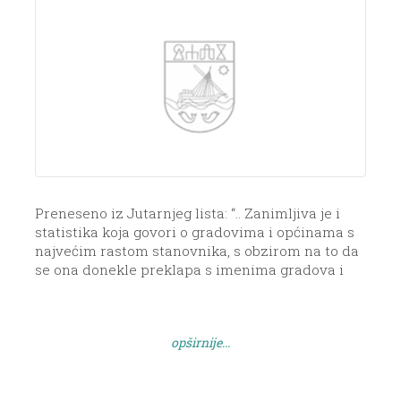
Preneseno iz Jutarnjeg lista: “.. Zanimljiva je i
statistika koja govori o gradovima i općinama s
najvećim rastom stanovnika, s obzirom na to da
se ona donekle preklapa s imenima gradova i
općina koji daju najviše naknade za novorođenu
djecu. Recimo, općina Sali na Dugom otoku ima
rast broja stanovnika od 16 posto te istovremeno
opširnije...
daje po […]