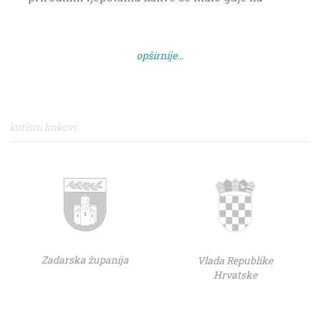
svijetu mogu pronaći, mir i tišina daleko od
smoga i strke gradske vreve, život u skladu s
prirodom. Vjerujemo da ćemo vas kroz osnovne
opširnije...
podatke o ustroju i […]
korisni linkovi
Zadarska županija
Vlada Republike
Hrvatske