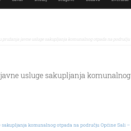
u pružanja javne usluge sakupljanja komunalnog otpada na području 
 javne usluge sakupljanja komunalnog
e sakupljanja komunalnog otpada na području Općine Sali –