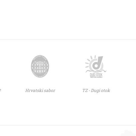
e
Hrvatski sabor
TZ - Dugi otok