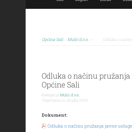
Općina Sali
>
Mulić d.o.o.
>
Odluka o način
Odluka o načinu pružanja
Općine Sali
Kategorija
Mulić d.o.o.
,
Objavljeno 11. ožujka 2026.
Dokument:
Odluka o načinu pružanja javne uslug