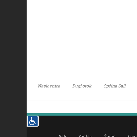
Naslovnica
Dugi otok
Općina Sali
Sali
Zaglav
Žman
Luk