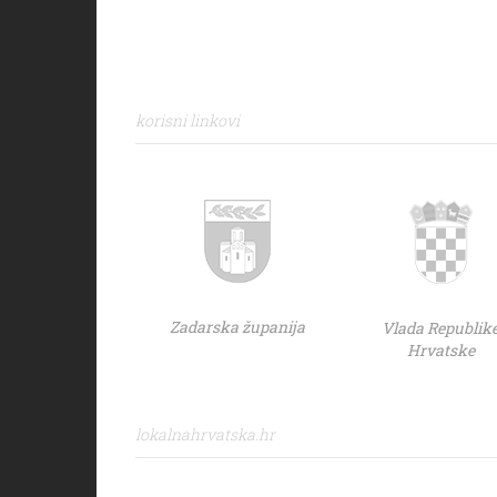
korisni linkovi
Zadarska županija
Vlada Republik
Hrvatske
lokalnahrvatska.hr