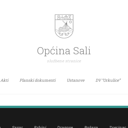
Općina Sali
službene stranice
Akti
Planski dokumenti
Ustanove
DV “Orkulice”
a
Savar
Brbinj
Dragove
Božava
Zverinac