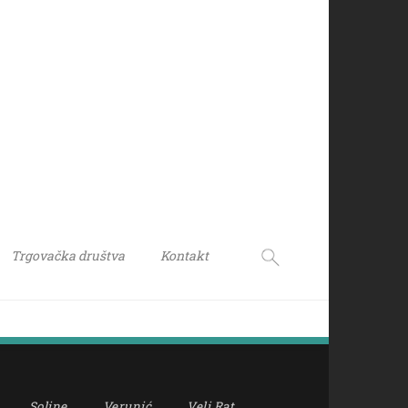
Trgovačka društva
Kontakt
Soline
Verunić
Veli Rat