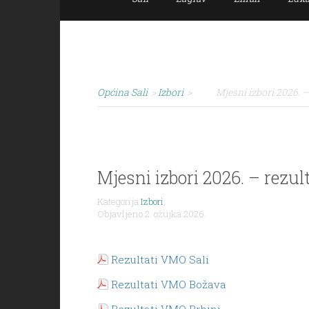
Općina Sali
>
Izbori
>
Mjesni izbori 2026. –
Mjesni izbori 2026. – rezult
Kategorija
Izbori
,
Objavljeno 2. ožujka 2026.
Rezultati VMO Sali
Rezultati VMO Božava