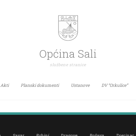
Općina Sali
službene stranice
Akti
Planski dokumenti
Ustanove
DV “Orkulice”
a
Savar
Brbinj
Dragove
Božava
Zverinac