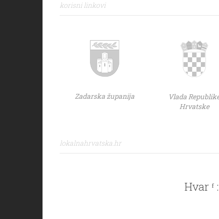
korisni linkovi
Zadarska županija
Vlada Republik
Hrvatske
lokalnahrvatska.hr
Hvar ᶠ