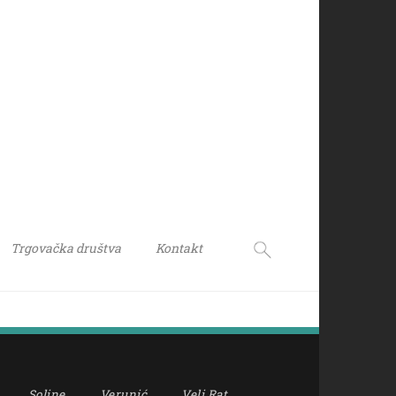
Trgovačka društva
Kontakt
Soline
Verunić
Veli Rat