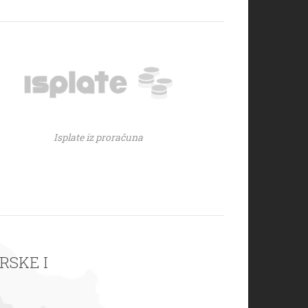
Isplate iz proračuna
ARSKE I