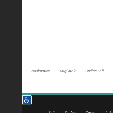
Naslovnica
Dugi otok
Općina Sali
Sali
Zaglav
Žman
Luk