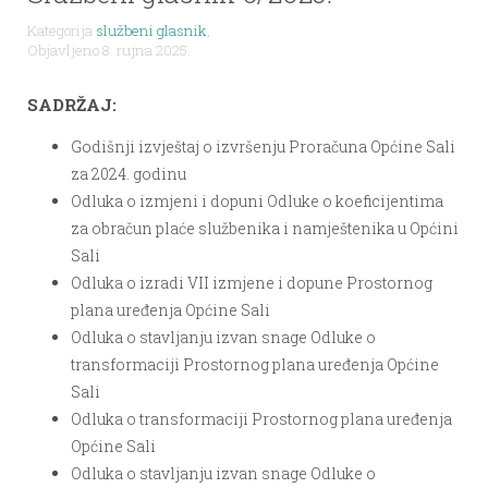
Kategorija
službeni glasnik
,
Objavljeno 8. rujna 2025.
SADRŽAJ:
Godišnji izvještaj o izvršenju Proračuna Općine Sali
za 2024. godinu
Odluka o izmjeni i dopuni Odluke o koeficijentima
za obračun plaće službenika i namještenika u Općini
Sali
Odluka o izradi VII izmjene i dopune Prostornog
plana uređenja Općine Sali
Odluka o stavljanju izvan snage Odluke o
transformaciji Prostornog plana uređenja Općine
Sali
Odluka o transformaciji Prostornog plana uređenja
Općine Sali
Odluka o stavljanju izvan snage Odluke o