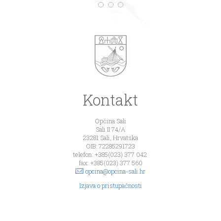
Kontakt
Općina Sali
Sali II 74/A
23281 Sali, Hrvatska
OIB: 72285291723
telefon: +385(023) 377 042
fax: +385(023) 377 560
opcina@opcina-sali.hr
Izjava o pristupačnosti