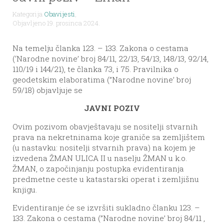
Kategorija
Obavijesti
,
Objavljeno 19. prosinca 2024.
Na temelju članka 123. – 133. Zakona o cestama
(‘Narodne novine’ broj 84/11, 22/13, 54/13, 148/13, 92/14,
110/19 i 144/21), te članka 73, i 75. Pravilnika o
geodetskim elaboratima (”Narodne novine’ broj
59/18) objavljuje se
JAVNI POZIV
Ovim pozivom obavještavaju se nositelji stvarnih
prava na nekretninama koje graniče sa zemljištem
(u nastavku: nositelji stvarnih prava) na kojem je
izvedena ŽMAN ULICA II u naselju ŽMAN u k.o.
ŽMAN, o započinjanju postupka evidentiranja
predmetne ceste u katastarski operat i zemljišnu
knjigu.
Evidentiranje će se izvršiti sukladno članku 123. –
133. Zakona o cestama (”Narodne novine’ broj 84/11 ,