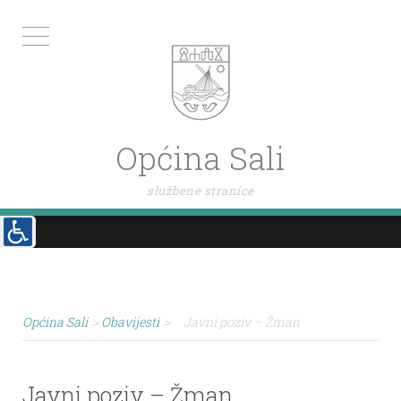
Općina Sali
službene stranice
Općina Sali
>
Obavijesti
>
Javni poziv – Žman
Javni poziv – Žman