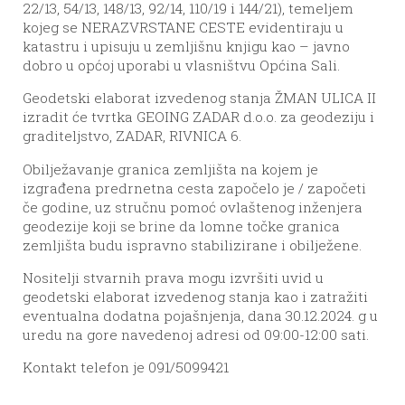
22/13, 54/13, 148/13, 92/14, 110/19 i 144/21), temeljem
kojeg se NERAZVRSTANE CESTE evidentiraju u
katastru i upisuju u zemljišnu knjigu kao – javno
dobro u općoj uporabi u vlasništvu Općina Sali.
Geodetski elaborat izvedenog stanja ŽMAN ULICA II
izradit će tvrtka GEOING ZADAR d.o.o. za geodeziju i
graditeljstvo, ZADAR, RIVNICA 6.
Obilježavanje granica zemljišta na kojem je
izgrađena predrnetna cesta započelo je / započeti
če godine, uz stručnu pomoć ovlaštenog inženjera
geodezije koji se brine da lomne točke granica
zemljišta budu ispravno stabilizirane i obilježene.
Nositelji stvarnih prava mogu izvršiti uvid u
geodetski elaborat izvedenog stanja kao i zatražiti
eventualna dodatna pojašnjenja, dana 30.12.2024. g u
uredu na gore navedenoj adresi od 09:00-12:00 sati.
Kontakt telefon je 091/5099421