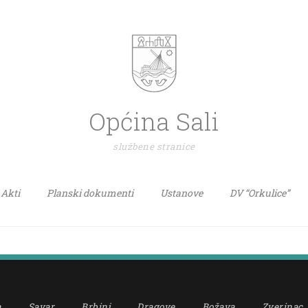
Općina Sali
službene stranice
Akti
Planski dokumenti
Ustanove
DV “Orkulice”
a
Savar
Brbinj
Dragove
Božava
Zverinac