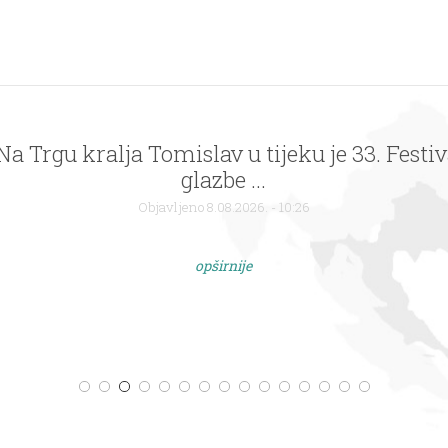
 Na Trgu kralja Tomislav u tijeku je 33. Festi
glazbe ...
Objavljeno 8.08.2026. - 10:26
opširnije