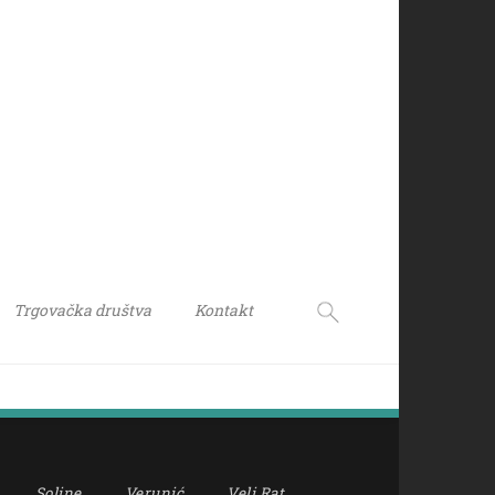
Trgovačka društva
Kontakt
Soline
Verunić
Veli Rat