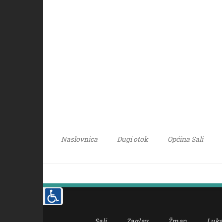
Naslovnica
Dugi otok
Općina Sali
Sali
Zaglav
Žman
Luk