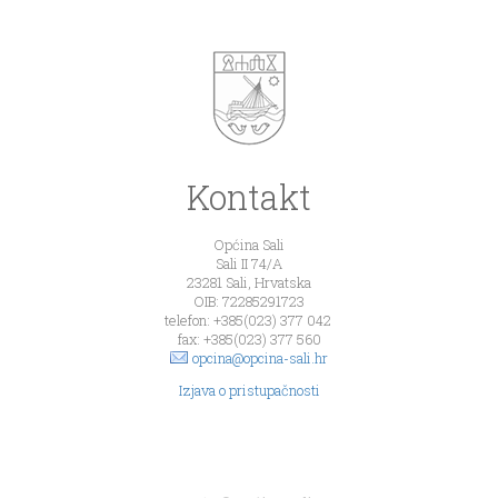
Kontakt
Općina Sali
Sali II 74/A
23281 Sali, Hrvatska
OIB: 72285291723
telefon: +385(023) 377 042
fax: +385(023) 377 560
opcina@opcina-sali.hr
Izjava o pristupačnosti