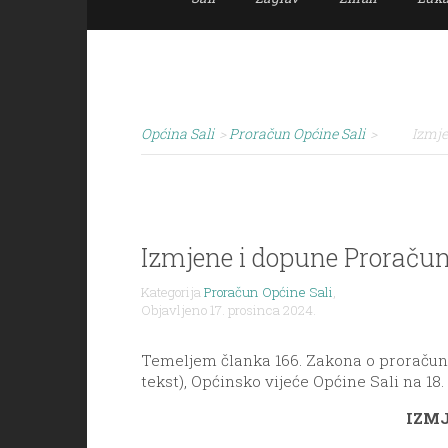
Općina Sali
>
Proračun Općine Sali
>
Izmje
Izmjene i dopune Proračun
Kategorija
Proračun Općine Sali
,
Objavljeno 17. prosinca 2024.
Temeljem članka 166. Zakona o proračunu (
tekst), Općinsko vijeće Općine Sali na 18
IZMJ