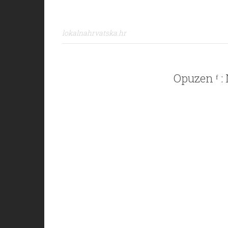
lokalnahrvatska.hr
Opuzen ᶠ :