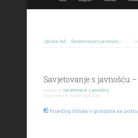
Općina Sali
>
Savjetovanje s javnošću
>
Sa
Savjetovanje s javnošću – 
Kategorija
Savjetovanje s javnošću
,
Objavljeno 19. studenoga 2024.
Prijedlog Odluke o grobljima na podru