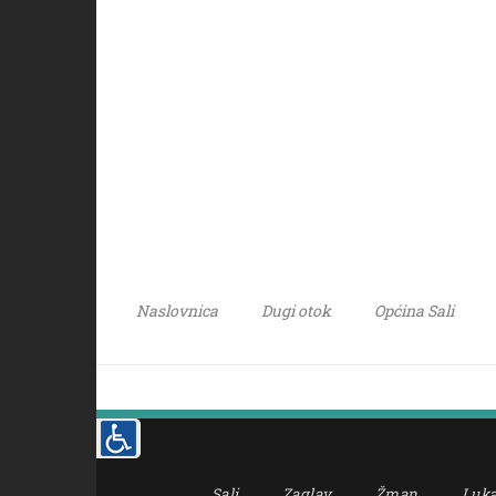
Naslovnica
Dugi otok
Općina Sali
Sali
Zaglav
Žman
Luk