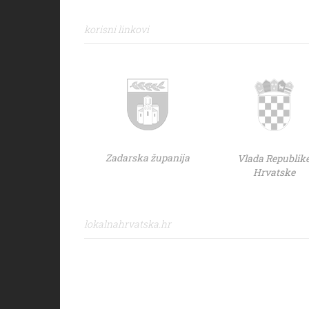
korisni linkovi
Zadarska županija
Vlada Republik
Hrvatske
lokalnahrvatska.hr