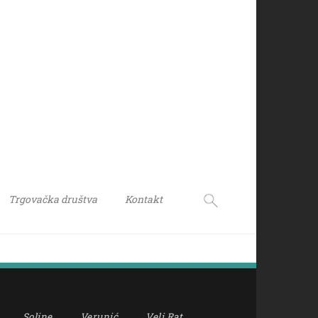
Trgovačka društva
Kontakt
Soline
Verunić
Veli Rat