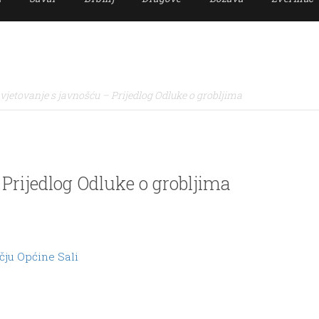
vjetovanje s javnošću – Prijedlog Odluke o grobljima
Prijedlog Odluke o grobljima
čju Općine Sali