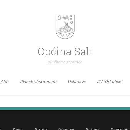
Općina Sali
službene stranice
Akti
Planski dokumenti
Ustanove
DV “Orkulice”
a
Savar
Brbinj
Dragove
Božava
Zverinac