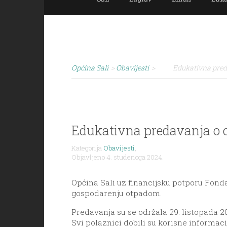
Općina Sali
>
Obavijesti
>
Edukativna pre
Edukativna predavanja o
Kategorija
Obavijesti
,
Objavljeno 4. studenoga 2024.
Općina Sali uz financijsku potporu Fonda
gospodarenju otpadom.
Predavanja su se održala 29. listopada 20
Svi polaznici dobili su korisne informaci