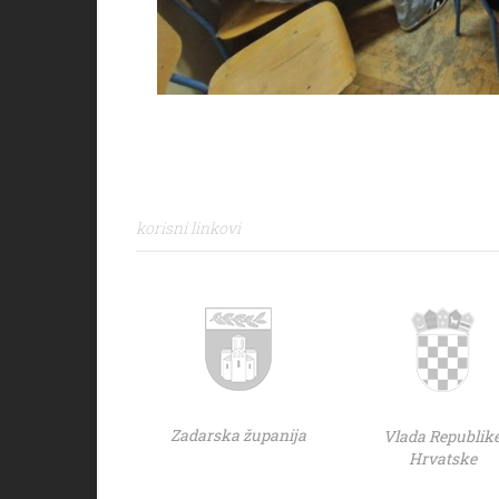
korisni linkovi
Zadarska županija
Vlada Republik
Hrvatske