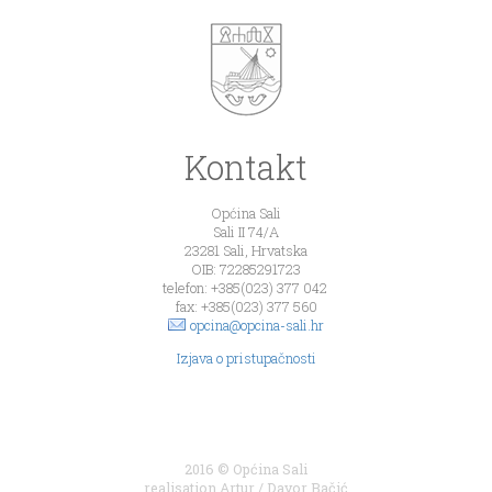
Kontakt
Općina Sali
Sali II 74/A
23281 Sali, Hrvatska
OIB: 72285291723
telefon: +385(023) 377 042
fax: +385(023) 377 560
opcina@opcina-sali.hr
Izjava o pristupačnosti
2016 © Općina Sali
realisation
Artur
/
Davor Bačić