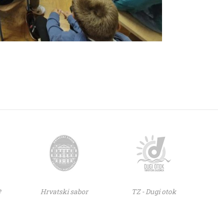
e
Hrvatski sabor
TZ - Dugi otok