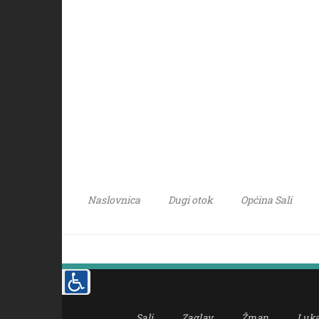
Naslovnica
Dugi otok
Općina Sali
Sali
Zaglav
Žman
Luk