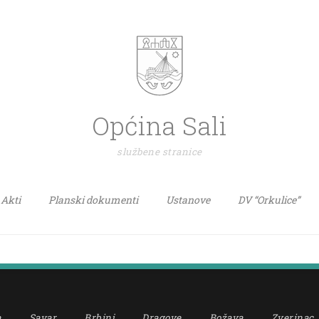
Općina Sali
službene stranice
Akti
Planski dokumenti
Ustanove
DV “Orkulice”
a
Savar
Brbinj
Dragove
Božava
Zverinac