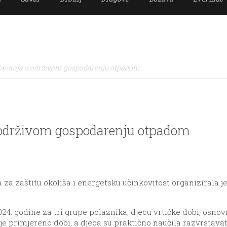
davanja o održivom gospodarenju otpadom
 održivom gospodarenju otpadom
 za zaštitu okoliša i energetsku učinkovitost organizirala 
24. godine za tri grupe polaznika; djecu vrtićke dobi, osno
je primjereno dobi, a djeca su praktično naučila razvrstavat