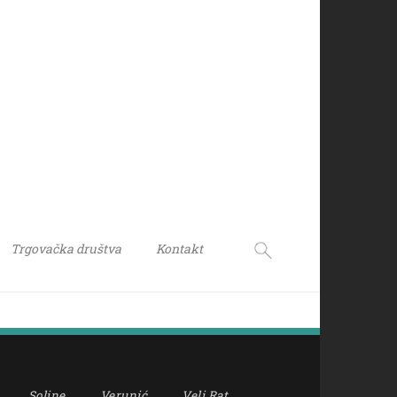
Trgovačka društva
Kontakt
Soline
Verunić
Veli Rat