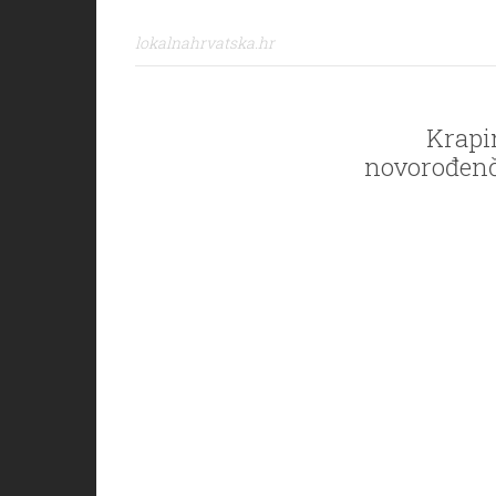
lokalnahrvatska.hr
Krapi
novorođenče