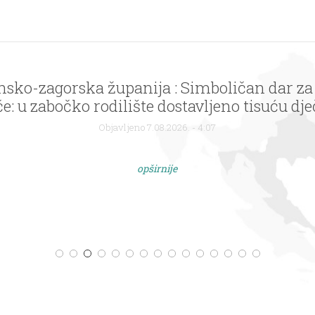
nsko-zagorska županija : Simboličan dar za
: u zabočko rodilište dostavljeno tisuću dječ
logom Zagorje – bajka na dlanu
Objavljeno 7.08.2026. - 4:07
opširnije