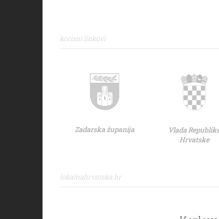
korisni linkovi
Zadarska županija
Vlada Republik
Hrvatske
lokalnahrvatska.hr