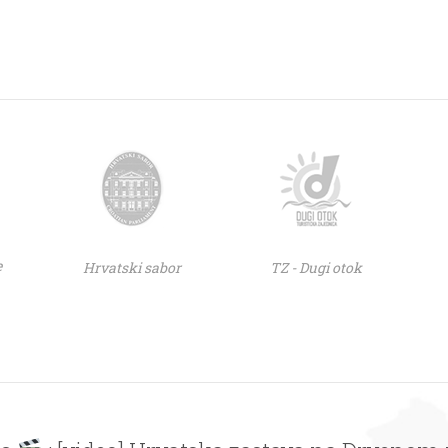
e
Hrvatski sabor
TZ - Dugi otok