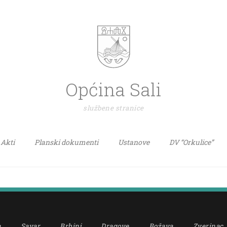
Općina Sali
službene stranice
Akti
Planski dokumenti
Ustanove
DV “Orkulice”
a
Savar
Brbinj
Dragove
Božava
Zverinac