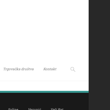
Trgovačka društva
Kontakt
Soline
Verunić
Veli Rat