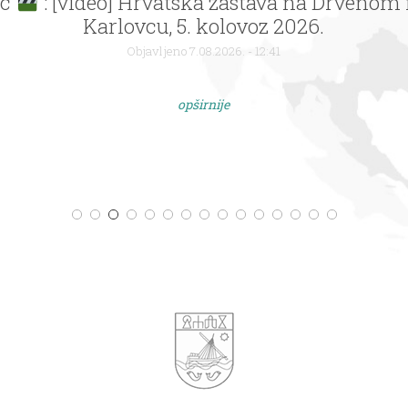
ac
: [video] Hrvatska zastava na Drvenom
Karlovcu, 5. kolovoz 2026.
Objavljeno 7.08.2026. - 12:41
opširnije