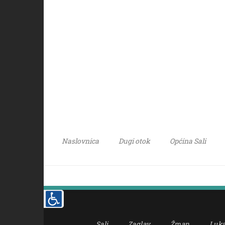
Naslovnica
Dugi otok
Općina Sali
Sali
Zaglav
Žman
Luk