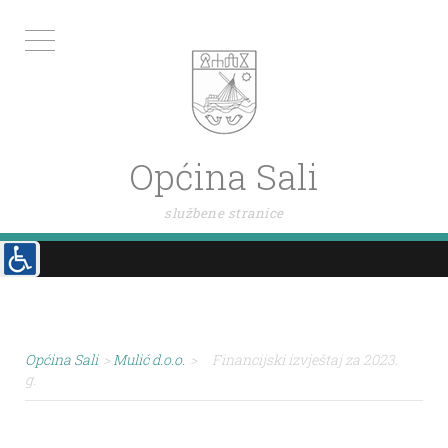
Općina Sali
službene stranice
Općina Sali
>
Mulić d.o.o.
>
Financijski izvještaj za 2023.
g.