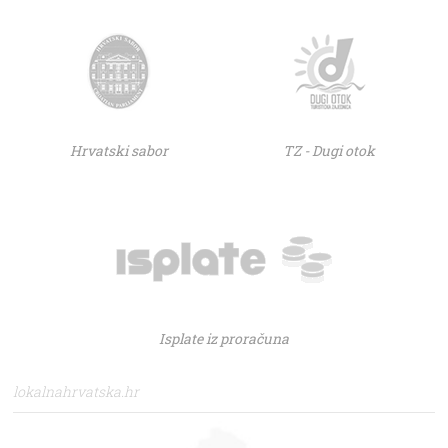
Hrvatski sabor
TZ - Dugi otok
Isplate iz proračuna
lokalnahrvatska.hr