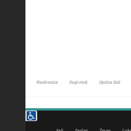
Naslovnica
Dugi otok
Općina Sali
Sali
Zaglav
Žman
Luk