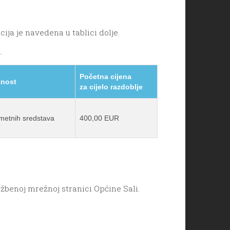
cija je navedena u tablici dolje.
.
Početna cijena
tnost
za cijelo razdoblje
ometnih sredstava
400,00 EUR
užbenoj mrežnoj stranici Općine Sali.