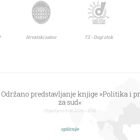
e
Hrvatski sabor
TZ - Dugi otok
 NK Korana dobila novi dom – novo nogometn
 Održano predstavljanje knjige »Politika i p
na Turnju predano Klubu
za sud«
Objavljeno 9.08.2026. - 11:35
Objavljeno 9.08.2026. - 11:35
opširnije
opširnije