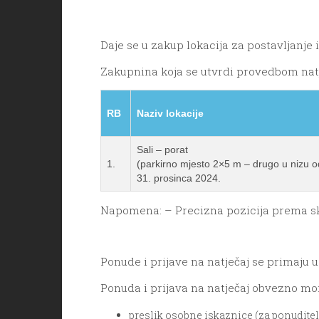
Daje se u zakup lokacija za postavljanje i
Zakupnina koja se utvrdi provedbom natj
RB
Naziv lokacije
Sali – porat
1.
(parkirno mjesto 2×5 m – drugo u nizu o
31. prosinca 2024.
Napomena: – Precizna pozicija prema sk
Ponude i prijave na natječaj se primaju 
Ponuda i prijava na natječaj obvezno mor
preslik osobne iskaznice (za ponuditelj