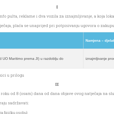
I
nfo pulta, reklame i dva vozila za iznajmljivanje, a koja loka
ečaja, plaća se unaprijed pri potpisivanju ugovora o zakupu
Namjena – djela
d UO Maritimo prema JI) u razdoblju do
iznajmljivanje pr
ici u prilogu
II
u roku od 8 (osam) dana od dana objave ovog natječaja na sl
aju sadržavati:
a fizičku osobu)