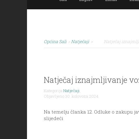
Općina Sali
>
Natječaji
>
Natječaj iznajmlji
Natječaj iznajmljivanje voz
Kategorija
Natječaji
,
Objavljeno 30. kolovoza 2024.
Na temelju članka 12. Odluke o zakupu jav
slijedeći