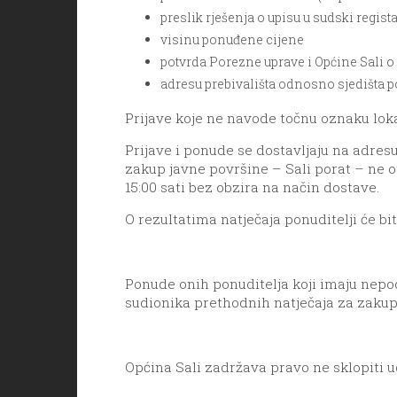
preslik rješenja o upisu u sudski regist
visinu ponuđene cijene
potvrda Porezne uprave i Općine Sali 
adresu prebivališta odnosno sjedišta p
Prijave koje ne navode točnu oznaku loka
Prijave i ponude se dostavljaju na adres
zakup javne površine – Sali porat – ne ot
15:00 sati bez obzira na način dostave.
O rezultatima natječaja ponuditelji će bi
Ponude onih ponuditelja koji imaju nepo
sudionika prethodnih natječaja za zakup 
Općina Sali zadržava pravo ne sklopiti 