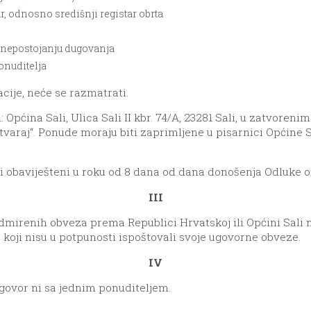
ar, odnosno središnji registar obrta
o nepostojanju dugovanja
onuditelja
cije, neće se razmatrati.
u: Općina Sali, Ulica Sali II kbr. 74/A, 23281 Sali, u zatvo
varaj“. Ponude moraju biti zaprimljene u pisarnici Općine Sa
ti obaviješteni u roku od 8 dana od dana donošenja Odluke o 
III
dmirenih obveza prema Republici Hrvatskoj ili Općini Sali 
koji nisu u potpunosti ispoštovali svoje ugovorne obveze.
IV
ugovor ni sa jednim ponuditeljem.