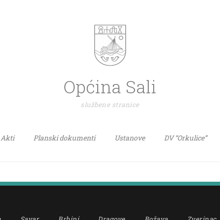
Općina Sali
službene stranice
Akti
Planski dokumenti
Ustanove
DV “Orkulice”
a
Savar
Brbinj
Dragove
Božava
Zverinac