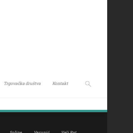
Trgovačka društva
Kontakt
Soline
Verunić
Veli Rat