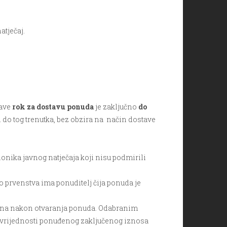
atječaj.
tave
rok za dostavu ponuda
je zaključno
do
do tog trenutka, bez obzira na način dostave
nika javnog natječaja koji nisu podmirili
avo prvenstva ima ponuditelj čija ponuda je
 dana nakon otvaranja ponuda. Odabranim
u vrijednosti ponuđenog zaključenog iznosa