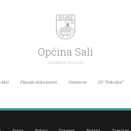
Općina Sali
službene stranice
Akti
Planski dokumenti
Ustanove
DV “Orkulice”
a
Savar
Brbinj
Dragove
Božava
Zverinac