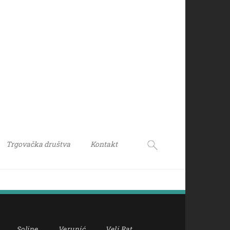
Trgovačka društva
Kontakt
Soline
Verunić
Veli Rat