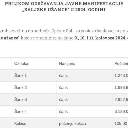
PRILIKOM ODRŽAVANJA JAVNE MANIFESTACIJE
„SALJSKE UŽANCE“ U 2024. GODINI
avnih površina na području Općine Sali, za postavu šankova, napr
ke užance“
, koja se organizira na dane
9., 10. i 11. kolovoza 2024.
Oznaka
Namjena
Početni
Šank 1
šank
1.248,
Šank 2
šank
1.996,
Šank 3
šank
2.932,
Šank 4
šank
3.120,
Kokice
pečenje kokica
105,00