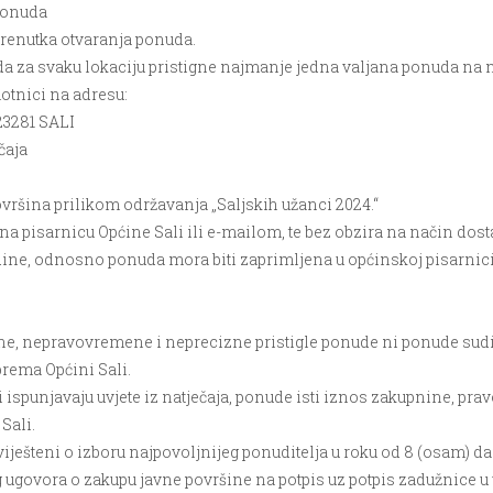
ponuda
renutka otvaranja ponuda.
 da za svaku lokaciju pristigne najmanje jedna valjana ponuda na n
otnici na adresu:
23281 SALI
čaja
ovršina prilikom održavanja „Saljskih užanci 2024.“
a pisarnicu Općine Sali ili e-mailom, te bez obzira na način dos
ine, odnosno ponuda mora biti zaprimljena u općinskoj pisarnici 
e, nepravovremene i neprecizne pristigle ponude ni ponude sudio
prema Općini Sali.
oji ispunjavaju uvjete iz natječaja, ponude isti iznos zakupnine, pr
Sali.
viješteni o izboru najpovoljnijeg ponuditelja u roku od 8 (osam)
g ugovora o zakupu javne površine na potpis uz potpis zadužnice 