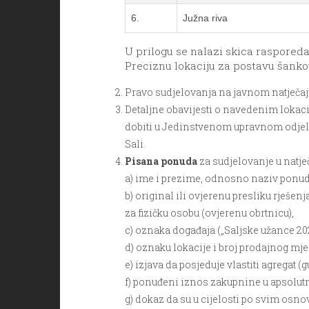
6.
Južna riva
U prilogu se nalazi skica rasporeda
Preciznu lokaciju za postavu šank
Pravo sudjelovanja na javnom natječaju 
Detaljne obavijesti o navedenim lokac
dobiti u Jedinstvenom upravnom odjelu Op
Sali.
Pisana ponuda
za sudjelovanje u natje
a) ime i prezime, odnosno naziv ponudit
b) original ili ovjerenu presliku rješen
za fizičku osobu (ovjerenu obrtnicu),
c) oznaka događaja („Saljske užance 202
d) oznaku lokacije i broj prodajnog mje
e) izjava da posjeduje vlastiti agregat 
f) ponuđeni iznos zakupnine u apsolut
g) dokaz da su u cijelosti po svim osn