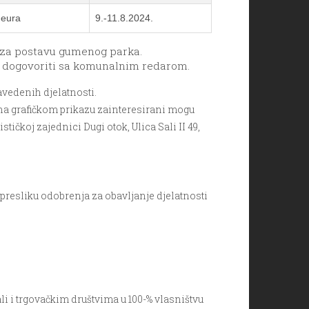
 eura
9.-11.8.2024.
 i za postavu gumenog parka.
e dogovoriti sa komunalnim redarom.
avedenih djelatnosti.
na grafičkom prikazu zainteresirani mogu
tičkoj zajednici Dugi otok, Ulica Sali II 49,
u presliku odobrenja za obavljanje djelatnosti
i i trgovačkim društvima u 100-% vlasništvu