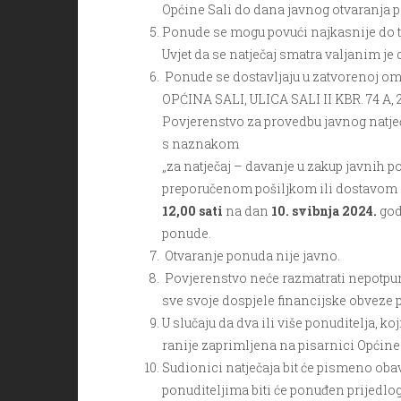
Općine Sali do dana javnog otvaranja 
Ponude se mogu povući najkasnije do t
Uvjet da se natječaj smatra valjanim je
Ponude se dostavljaju u zatvorenoj om
OPĆINA SALI, ULICA SALI II KBR. 74 A, 
Povjerenstvo za provedbu javnog natje
s naznakom
„za natječaj – davanje u zakup javnih p
preporučenom pošiljkom ili dostavom n
12,00 sati
na dan
10. svibnja 2024.
god
ponude.
Otvaranje ponuda nije javno.
Povjerenstvo neće razmatrati nepotpun
sve svoje dospjele financijske obveze 
U slučaju da dva ili više ponuditelja, k
ranije zaprimljena na pisarnici Općine 
Sudionici natječaja bit će pismeno oba
ponuditeljima biti će ponuđen prijedlo