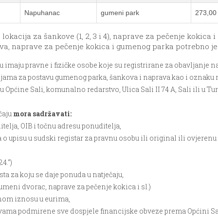
Napuhanac
gumeni park
273,00
 lokacija za šankove (1, 2, 3 i 4), naprave za pečenje kokica
ova, naprave za pečenje kokica i gumenog parka potrebno j
imaju pravne i fizičke osobe koje su registrirane za obavljanje n
ijama za postavu gumenog parka, šankova i naprava kao i oznaku 
ćine Sali, komunalno redarstvo, Ulica Sali II 74 A, Sali ili u Turis
čaju
mora sadržavati:
elja, OIB i točnu adresu ponuditelja,
ja o upisu u sudski registar za pravnu osobu ili original ili ovjeren
4.“)
sta za koju se daje ponuda u natječaju,
(gumeni dvorac, naprave za pečenje kokica i sl.)
nom iznosu u eurima,
ovama podmirene sve dospjele financijske obveze prema Općini Sal