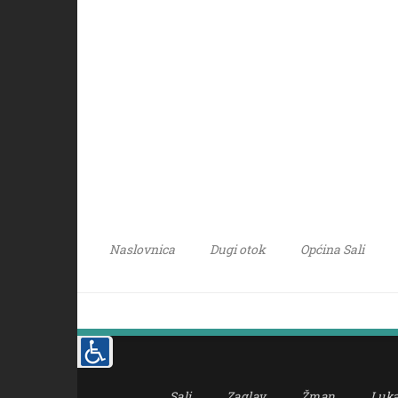
Naslovnica
Dugi otok
Općina Sali
Sali
Zaglav
Žman
Luk