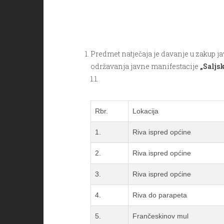
Predmet natječaja je davanje u zakup j
održavanja javne manifestacije
„Saljs
1.1.
Rbr.
Lokacija
1.
Riva ispred općine
2.
Riva ispred općine
3.
Riva ispred općine
4.
Riva do parapeta
5.
Frančeskinov mul