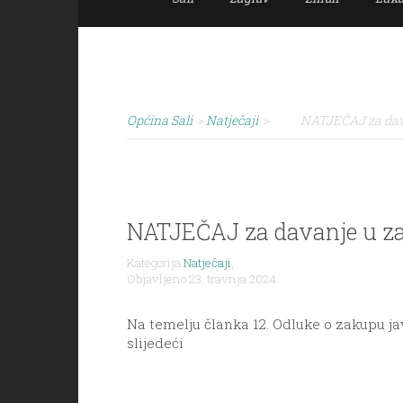
Općina Sali
>
Natječaji
>
NATJEČAJ za dava
NATJEČAJ za davanje u za
Kategorija
Natječaji
,
Objavljeno 23. travnja 2024.
Na temelju članka 12. Odluke o zakupu jav
slijedeći