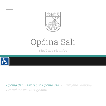
Općina Sali
službene stranice
Općina Sali
>
Proračun Općine Sali
>
Izmjene i dopune
Proračuna za 2023. godinu